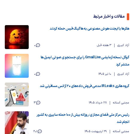
مقالات و اخبار مرتبط
هکرها با ایجنت هوش مصنوعی به هاگینگ فیس حمله کردند
آزاد کبیری
3 هفته قبل
0
گوگل نسخه آزمایشی Gmail Live را برای جستجوی صوتی ایمیل‌ها
منتشر کرد
آزاد کبیری
10 تیر 1405
0
گروه هکری IRLeaks مدعی فروش داده‌های ۲۰ آژانس مسافرتی شد
مجتبی آستانه
28 خرداد 1405
3
رئیس مرکز ملی فضای مجازی: روزانه بیش از ۱۰۰ حمله سایبری به کشور
انجام شد
مجتبی آستانه
29 اردیبهشت 1405
201