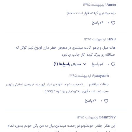
amin
16 اردیبهشت 1395
بازم نوشتین گرفته قرار است خخخ
0
پاسخ
BVB
16 اردیبهشت 1395
هات میل و یاهو اکانت بیشتری در معرض خطر دارن اونوخ تیتر گوگل که
حداقله رو بزرگ کرده! کار جالب ی نبود
0
پاسخ
نمایش
پاسخ‌ها
(1)
paayaam
16 اردیبهشت 1395
باهات موافقم ......تعجب منم با خوندن تیتر این بود جیمیل امنیتی ترین
سیستم نامه نگاری الکترونیکی رو داره:google:
0
پاسخ
ramtin17
16 اردیبهشت 1395
این هکرا چقدر خودشونو تو زحمت میندازن.بیان به من بگن خودم پسورد تمام