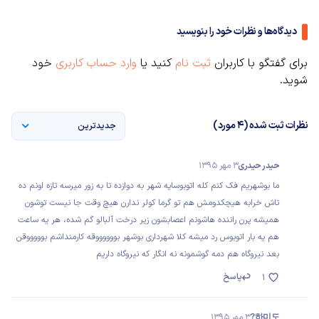
دیدگاه‌ها و نظرات خود را بنویسید
برای گفتگو با کاربران
ثبت نام
کنید یا
وارد حساب کاربری
خود
شوید.
نظرات ثبت شده (4 مورد)
جدیدترین
حیدر حیدری
3 مهر 1395
ما بوشهریم فک کنم کله اتوبوسایه شهر به دوازده تا به زور میرسه تازه اونم ده
تاش خرابه هیچکدومش هم تو گرما کولر ندارن هیچ وقت جا نیست توشون
همیشه پرن راننده هاشونم اعصابشون زیر درخت آلبالو گم شده، هر یه ساعت
هم یه بار اتوبوس رد میشه کلا شهرداری بوشهر بووووووقه کارمنداشم بوووووقن
بعد نیروگاه هم دمه گوشمونه نه انگار که نیروگاه داریم
پاسخ
1
하미도?
3 مهر 1395