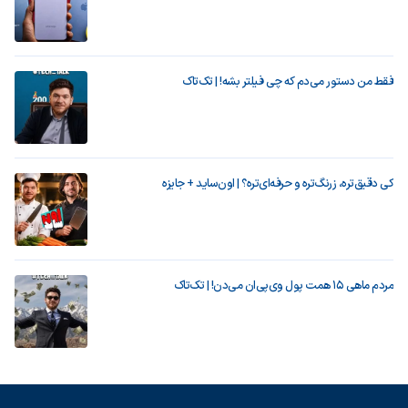
فقط من دستور می‌دم که چی فیلتر بشه! | تک‌تاک
کی دقیق‌تره، زرنگ‌تره و حرفه‌ای‌تره؟ | اون‌ساید + جایزه
مردم ماهی ۱۵ همت پول وی‌پی‌ان می‌دن! | تک‌تاک