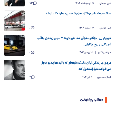
علی مومنی
30 اردیبهشت 1405
173
سقف سوخت‌گیری با کارت‌های شخصی دوباره ۳۰ لیتر شد
علی مومنی
29 اسفند 1404
0
کاپریکورن ۰۱ زاگاتو معرفی شد؛ هیولای ۳.۵ میلیون دلاری با قلب
آمریکایی و روح ایتالیایی
مرتضی قانع
15 بهمن 1404
0
مروری بر زندگی ایلان ماسک؛ نابغه‌ای که با ایده‌های دیوانه‌وار
می‌خواهد دنیا را متحول کند
ایمان صاحبی
2 تیر 1404
12
مطالب پیشنهادی