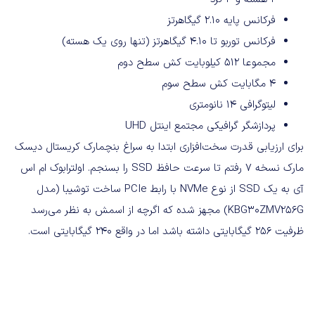
فرکانس پایه ۲.۱۰ گیگاهرتز
فرکانس توربو تا ۴.۱۰ گیگاهرتز (تنها روی یک هسته)
مجموعا ۵۱۲ کیلوبایت کش سطح دوم
۴ مگابایت کش سطح سوم
لیتوگرافی ۱۴ نانومتری
پردازشگر گرافیکی مجتمع اینتل UHD
برای ارزیابی قدرت سخت‌افزاری ابتدا به سراغ بنچمارک کریستال دیسک
مارک نسخه ۷ رفتم تا سرعت حافظ SSD را بسنجم. اولترابوک ام اس
آی به یک SSD از نوع NVMe با رابط PCIe ساخت توشیبا (مدل
KBG30ZMV256G) مجهز شده که اگرچه از اسمش به نظر می‌رسد
ظرفیت ۲۵۶ گیگابایتی داشته باشد اما در واقع ۲۴۰ گیگابایتی است.