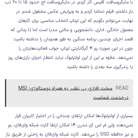
با مایکروسافت آفیس کار کردم، در مایکروسافت اج حدود ۱۵ تا ۲۰ تب
باز داشتم، فیلم تماشا کردم و به ویرایش عکس مشغول شدم. در
نهایت می‌توانم بگویم که این لپتاپ انتخاب مناسبی برای کارهای
معمول خانگی، اداری، دانشجویی و مالتی مدیا است اما تا زمانی که
قصد اجرای چندین برنامه سنگین به طور همزمان را نداشته باشید؛
چون در این صورت رم ۴ گیگابایتی لپتاپ جواب فعالیت‌هایتان را
نمی‌دهد. علاوه بر این از این اولترابوک نباید انتظار اجرای بازی‌های روز
یا رندرگیری سه بعدی را داشته باشید.
READ
سخت افزاری بی نظیر به همراه نوستالوژی؛ MSI
درخدمت شماست
بسیاری از اولترابوک‌ها امکان ارتقای چندانی را در اختیار کاربران قرار
نمی‌دهند ولی ام اس آی مدرن ۱۴ امکان ارتقا کارت شبکه وای‌فای، رم
و نیز حافظه SSD را می‌دهد. کارت شبکه وای‌فای به راحتی از طریق باز