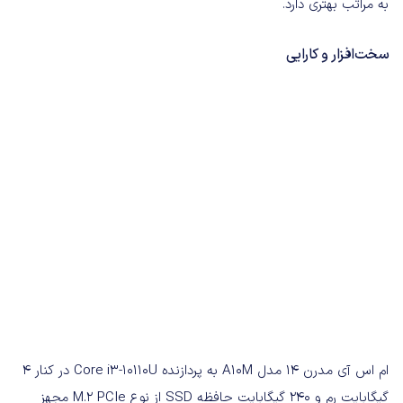
به مراتب بهتری دارد.
سخت‌افزار و کارایی
ام اس آی مدرن ۱۴ مدل A10M به پردازنده Core i3-10110U در کنار ۴
گیگابایت رم و ۲۴۰ گیگابایت حافظه SSD از نوع M.2 PCIe مجهز