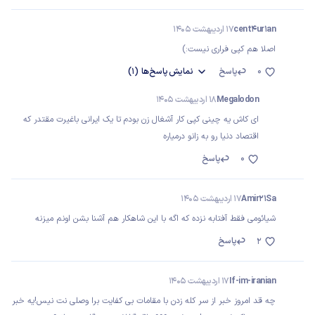
cent4ur1an
17 اردیبهشت 1405
اصلا هم کپی فراری نیست:)
0
پاسخ
نمایش
پاسخ‌ها
(1)
Megalodon
18 اردیبهشت 1405
ای کاش یه چینی کپی کار آشغال زن بودم تا یک ایرانی باغیرت مقتدر که
اقتصاد دنیا رو به زانو درمیاره
0
پاسخ
Amir21Sa
17 اردیبهشت 1405
شیائومی فقط آفتابه نزده که اگه با این شاهکار هم آشنا بشن اونم میزنه
پاسخ
2
If-im-iranian
17 اردیبهشت 1405
چه قد امروز خبر از سر کله زدن با مقامات بی کفایت برا وصلی نت نیس!یه خبر