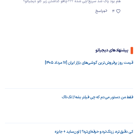
هم بود پاک شد سریع!چی شده ؟؟؟چاقو گذاشتن زیر گلو دیجیاتو؟
پاسخ
4
پیشنهادهای دیجیاتو
قیمت روز پرفروش‌ترین گوشی‌های بازار ایران [17 مرداد 1405]
فقط من دستور می‌دم که چی فیلتر بشه! | تک‌تاک
کی دقیق‌تره، زرنگ‌تره و حرفه‌ای‌تره؟ | اون‌ساید + جایزه