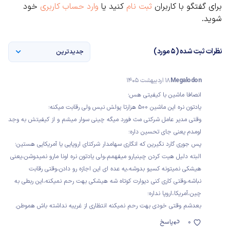
برای گفتگو با کاربران
ثبت نام
کنید یا
وارد حساب کاربری
خود
شوید.
نظرات ثبت شده (5 مورد)
جدیدترین
Megalodon
18 اردیبهشت 1405
انصافا ماشین با کیفیتی هس؛
یادتون نره این ماشین ۵۰۰ هزارتا پولش نیس ولی رقابت میکنه؛
وقتی مدیر عامل شرکتی مث فورد میگه چینی سوار میشم و از کیفیتش به وجد
اومدم یعنی جای تحسین داره؛
پس جوری گارد نگیرین که انگاری سهامدار شرکتای اروپایی یا آمریکایی هستین؛
البته دلیل هیت کردن چینیارو میفهمم،ولی یادتون نره اونا مارو نمیدوشن،یعنی
هیشکی نمیتونه کسیو بدوشه،یه عده ای این اجازه رو دادن،وقتی رقابت
نباشه،وقتی کاری کنی دیوارت کوتاه شه هیشکی بهت رحم نمیکنه،این ربطی به
چین،آمریکا،اروپا نداره؛
بعدشم وقتی خودی بهت رحم نمیکنه انتظاری از غریبه نداشته باش هموطن.
0
پاسخ