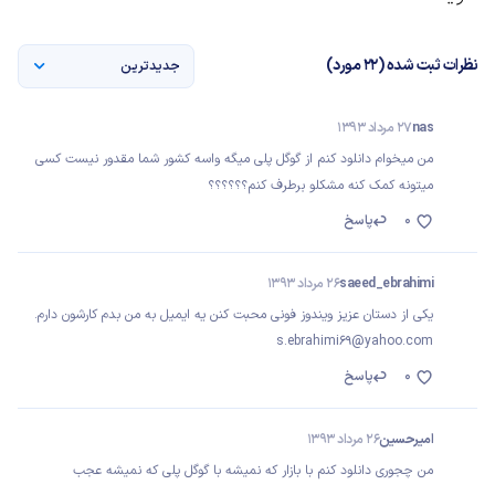
نظرات ثبت شده (22 مورد)
جدیدترین
nas
27 مرداد 1393
من میخوام دانلود کنم از گوگل پلی میگه واسه کشور شما مقدور نیست کسی
میتونه کمک کنه مشکلو برطرف کنم؟؟؟؟؟؟
0
پاسخ
saeed_ebrahimi
26 مرداد 1393
یکی از دستان عزیز ویندوز فونی محبت کنن یه ایمیل به من بدم کارشون دارم.
s.ebrahimi69@yahoo.com
0
پاسخ
امیرحسین
26 مرداد 1393
من چجوری دانلود کنم با بازار که نمیشه با گوگل پلی که نمیشه عجب