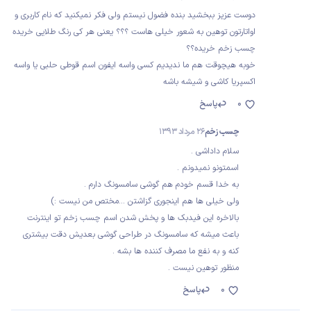
دوست عزیز ببخشید بنده فضول نیستم ولی فکر نمیکنید که نام کاربری و
اواتارتون توهین به شعور خیلی هاست ؟؟؟ یعنی هر کی رنگ طلایی خریده
چسب زخم خریده؟؟
خوبه هیچوقت هم ما ندیدیم کسی واسه ایفون اسم قوطی حلبی یا واسه
اکسپریا کاشی و شیشه باشه
0
پاسخ
چسب زخم
26 مرداد 1393
سلام داداشی .
اسمتونو نمیدونم .
به خدا قسم خودم هم گوشی سامسونگ دارم .
ولی خیلی ها هم اینجوری گزاشتن ...مختص من نیست :)
بالاخره این فیدبک ها و پخش شدن اسم چسب زخم تو اینترنت
باعث میشه که سامسونگ در طراحی گوشی بعدیش دقت بیشتری
کنه و به نفع ما مصرف کننده ها بشه .
منظور توهین نیست .
0
پاسخ