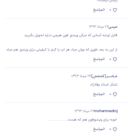
رایگان نیستاااا!
0
پاسخ
عیسی
26 مرداد 1393
قابل توجه کسانی که میگن ویندوز فون هیچی نداره تحویل بگیرید
از این به بعد طوری که بوش میاد هر اپ یا گیم با کیفیتی برای ویندوز هم میاد
0
پاسخ
عــــامـــــــر (کشتمش)
26 مرداد 1393
تشکر استاد وفانژاد
0
پاسخ
mohammadmj
26 مرداد 1393
خوبه برای ویندوزفون هم که هست.....................
0
پاسخ