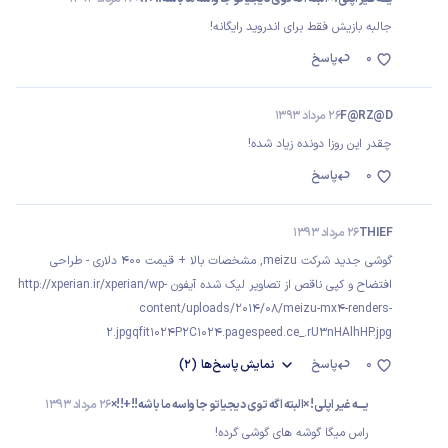
جالبه بازیش فقط برای اندروید رایگانه!
0
پاسخ
F@RZ@D
26 مرداد 1393
چقدر این روزا دونده زیاد شده!
0
پاسخ
THIEF
26 مرداد 1393
گوشی جدید شرکت meizu, مشخصات بالا + قیمت 400 دلاری - طراحی
افتضاح و کپی ناقص از تصاویر لیک شده آيفون http://xperian.ir/xperian/wp-
content/uploads/2014/08/meizu-mx4-renders-
2.jpgqfit1024P2C1024.pagespeed.ce_.rU3nHAlhHP.jpg
0
پاسخ
نمایش
پاسخ‌ها
(2)
یــــه غیر اپلی! ×البته اگه توی دیجیاتو جا واسه ما باشه!!+!!×
26 مرداد 1393
راس میگا گوشه های گوشی گرده!