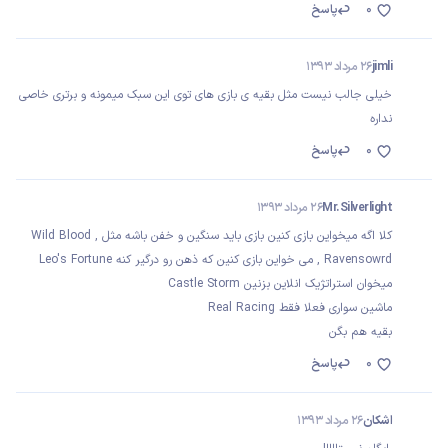
0
پاسخ
jimli
26 مرداد 1393
خیلی جالب نیست مثل بقیه ی بازی های توی این سبک میمونه و برتری خاصی
نداره
0
پاسخ
Mr.Silverlight
26 مرداد 1393
کلا اگه میخواین بازی کنین بازی باید سنگین و خفن باشه مثل Wild Blood ,
Ravensowrd , می خواین بازی کنین که ذهن رو درگیر کنه Leo's Fortune
میخوان استراتژیک انلاین بزنین Castle Storm
ماشین سواری فعلا فقط Real Racing
بقیه هم بگن
0
پاسخ
اشکان
26 مرداد 1393