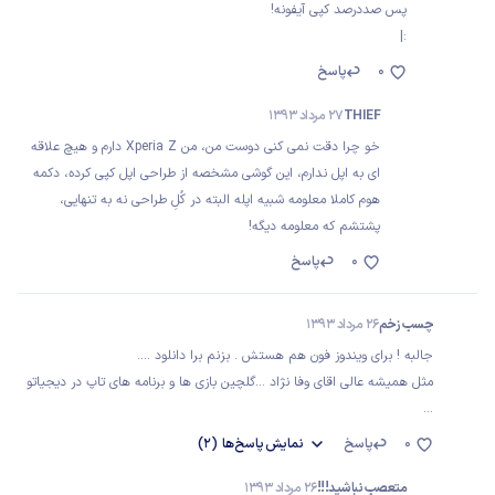
پس صددرصد کپی آیفونه!
:|
0
پاسخ
THIEF
27 مرداد 1393
خو چرا دقت نمی کنی دوست من، من Xperia Z دارم و هیچ علاقه
ای به اپل ندارم، این گوشی مشخصه از طراحی اپل کپی کرده، دکمه
هوم کاملا معلومه شبیه اپله البته در کُلِ طراحی نه به تنهایی،
پشتشم که معلومه دیگه!
0
پاسخ
چسب زخم
26 مرداد 1393
جالبه ! برای ویندوز فون هم هستش . بزنم برا دانلود ....
مثل همیشه عالی اقای وفا نژاد ...گلچین بازی ها و برنامه های تاپ در دیجیاتو
...
0
پاسخ
نمایش
پاسخ‌ها
(2)
متعصب نباشید!!!
26 مرداد 1393