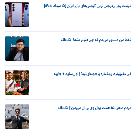
قیمت روز پرفروش‌ترین گوشی‌های بازار ایران [15 مرداد 1405]
فقط من دستور می‌دم که چی فیلتر بشه! | تک‌تاک
کی دقیق‌تره، زرنگ‌تره و حرفه‌ای‌تره؟ | اون‌ساید + جایزه
مردم ماهی ۱۵ همت پول وی‌پی‌ان می‌دن! | تک‌تاک