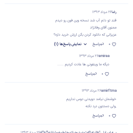
رضا
26 مرداد 1393
قند تو دلم آب شد نسخه وین فون رو دیدم
ممنون آقای وفانژاد
عزیزانی که دانلود کردن بگن ارزش خرید داره؟
0
پاسخ
نمایش
پاسخ‌ها
(1)
amiraa
26 مرداد 1393
دیگه ما وینفونی ها عادت کردیم .......
0
پاسخ
amirftma
26 مرداد 1393
خوشمان نیامد دویدنی دوس نداریم
,ولی دستتون درد نکنه
0
پاسخ
یــــه غیر اپلی! ×البته اگه توی دیجیاتو جا واسه ما باشه!!+!!×
26 مرداد 1393