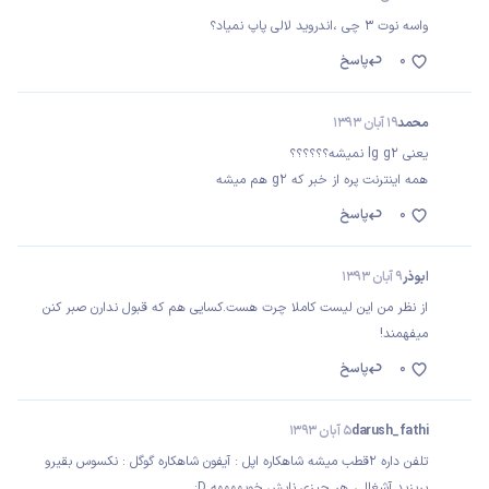
واسه نوت 3 چی ،اندروید لالی پاپ نمیاد؟
0
پاسخ
محمد
19 آبان 1393
یعنی lg g2 نمیشه؟؟؟؟؟؟
همه اینترنت پره از خبر که g2 هم میشه
0
پاسخ
ابوذر
9 آبان 1393
از نظر من این لیست کاملا چرت هست.کسایی هم که قبول ندارن صبر کنن
میفهمند!
0
پاسخ
darush_fathi
5 آبان 1393
تلفن داره 2قطب میشه شاهکاره اپل : آیفون شاهکاره گوگل : نکسوس بقیرو
بریزید آشغالی..هر چیزی نابش خوبههههه D: