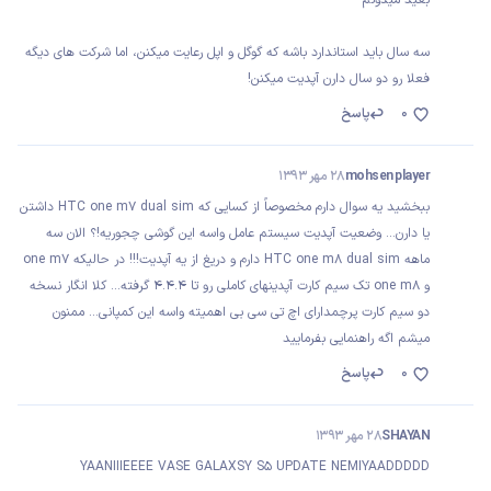
سه سال باید استاندارد باشه که گوگل و اپل رعایت میکنن، اما شرکت های دیگه
فعلا رو دو سال دارن آپدیت میکنن!
0
پاسخ
mohsen player
28 مهر 1393
ببخشید یه سوال دارم مخصوصاً از کسایی که HTC one m7 dual sim داشتن
یا دارن... وضعیت آپدیت سیستم عامل واسه این گوشی چجوریه!؟ الان سه
ماهه HTC one m8 dual sim دارم و دریغ از یه آپدیت!!! در حالیکه one m7
و one m8 تک سیم کارت آپدینهای کاملی رو تا ۴.۴.۴ گرفته... کلا انگار نسخه
دو سیم کارت پرچمدارای اچ تی سی بی اهمیته واسه این کمپانی... ممنون
میشم اگه راهنمایی بفرمایید
0
پاسخ
SHAYAN
28 مهر 1393
YAANIIIEEEE VASE GALAXSY S5 UPDATE NEMIYAADDDDD