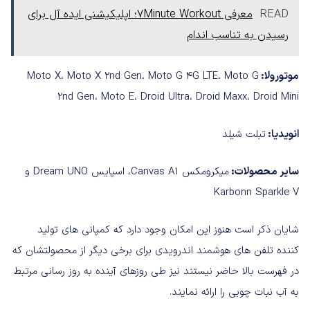
READ
معرفی 7Minute Workout؛ اپلیکیشنی ایده آل برای
رسیدن به تناسب اندام
موتورولا:
Moto X، Moto X 2nd Gen، Moto G 4G LTE، Moto G
2nd Gen، Moto E، Droid Ultra، Droid Maxx، Droid Mini
انویدیا:
تبلت شیلد
سایر محصولات:
میکرومکس Canvas A1، اسپایس Dream UNO و
Karbonn Sparkle V
شایان ذکر است هنوز این امکان وجود دارد که کمپانی های تولید
کننده تلفن های هوشمند اندرویدی برای برخی دیگر از محصولتشان که
در فهرست بالا حاضر نیستند نیز طی روزهای آینده به روز رسانی مرتبط
به آب نبات چوبی را ارائه نمایند.