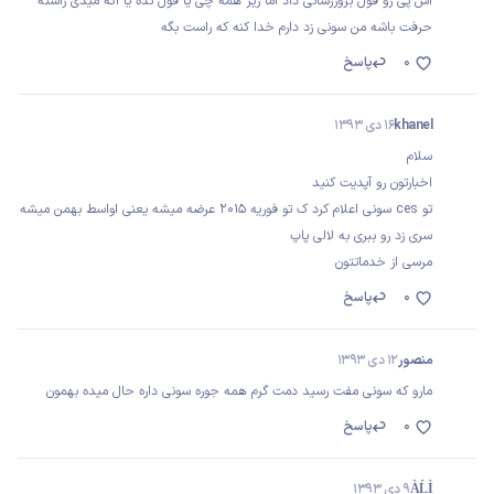
اس پی رو قول بروزرسانی داد اما زیر همه چی یا قول نده یا اگه میدی راسته
حرفت باشه من سونی زد دارم خدا کنه که راست بگه
0
پاسخ
khanel
16 دی 1393
سلام
اخبارتون رو آپدیت کنید
تو ces سونی اعلام کرد ک تو فوریه 2015 عرضه میشه یعنی اواسط بهمن میشه
سری زد رو ببری به لالی پاپ
مرسی از خدماتتون
0
پاسخ
منصور
12 دی 1393
مارو که سونی مفت رسید دمت گرم همه جوره سونی داره حال میده بهمون
0
پاسخ
ÀĹÌ
9 دی 1393