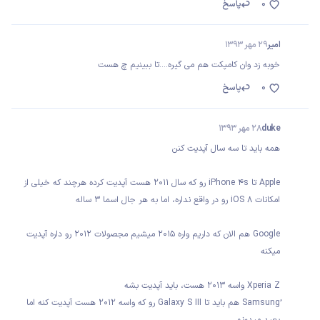
0
پاسخ
امیر
29 مهر 1393
خوبه زد وان کامپکت هم می گیره....تا ببینیم چ هست
0
پاسخ
duke
28 مهر 1393
همه باید تا سه سال آپدیت کنن
Apple تا iPhone 4s رو که سال 2011 هست آپدیت کرده هرچند که خیلی از
امکانات iOS 8 رو در واقع نداره، اما به هر جال اسما 3 ساله
Google هم الان که داریم واره 2015 میشیم مجصولات 2012 رو داره آپدیت
میکنه
Xperia Z واسه 2013 هست، باید آپدیت بشه
ُSamsung هم باید تا Galaxy S III رو که واسه 2012 هست آپدیت کنه اما
بعید میدونم