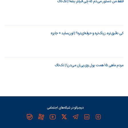
فقط من دستور می‌دم که چی فیلتر بشه! | تک‌تاک
کی دقیق‌تره، زرنگ‌تره و حرفه‌ای‌تره؟ | اون‌ساید + جایزه
مردم ماهی ۱۵ همت پول وی‌پی‌ان می‌دن! | تک‌تاک
دیجیاتو در شبکه‌های اجتماعی