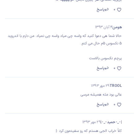
0
پاسخ
هومن
4 آبان 1393
حالا شما هی دعوا کنید که واسه چی میاد واسه چی نمیاد. من دارم با اندروید
5 نکسوس 5م حال می کنم.
پرچم نکسوس بالاست
0
پاسخ
TROOL
29 مهر 1393
عالی بود مثه همیشه مرسی
0
پاسخ
| -_- حمید -_- |
29 مهر 1393
کلاً خراب الجی هستم که رو سفیدمون کرد :|