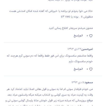
حالا می خوا بدونم تو برنامه با خبرباش که گفته شده امکان امدنش هست
منظورش s . بوده یا s3 neo
ممنون میشم سریعتر اطلاع رسانی کنید
0
پاسخ
امیرحسین
22 دی 1393
واقعا متاسفم سامسونگ برای اس فور فقط واقعا که دم سونی گرم هرچند که
خودم سامسونگ دارم
0
پاسخ
مسعود
18 دی 1393
من خودم طرفدار سونی ام اما به سونی و قول هاش اصلا نباید اعتماد کرد هر
وقت یه آپدیت میاد یه سری گوشی رو انتخاب میکنه میگه واسشون میاد بعد
موقع بروزرسانی که میشه میزنه زیر قول خودش مثلا پارسال گوشی سونی تی و