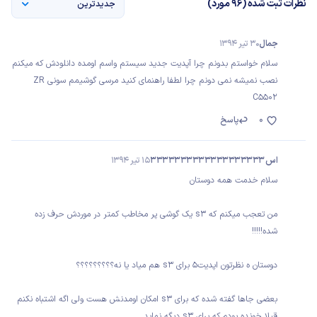
نظرات ثبت شده (96 مورد)
جدیدترین
جمال
30 تیر 1394
سلام خواستم بدونم چرا آپديت جدید سیستم واسم اومده دانلودش که میکنم
نصب نميشه نمی دونم چرا لطفا راهنمای کنید مرسی گوشیمم سونی ZR
C5502
0
پاسخ
اس ۳۳۳۳۳۳۳۳۳۳۳۳۳۳۳۳۳۳۳
15 تیر 1394
سلام خدمت همه دوستان
من تعجب میکنم که s3 یک گوشی پر مخاطب کمتر در موردش حرف زده
شده!!!!!
دوستان ه نظرتون اپدیت۵ برای s3 هم میاد یا نه؟؟؟؟؟؟؟؟؟
بعضی جاها گفته شده که برای s3 امکان اومدنش هست ولی اگه اشتباه نکنم
قبلا خونده بودم که برای s3 دیگه نماید