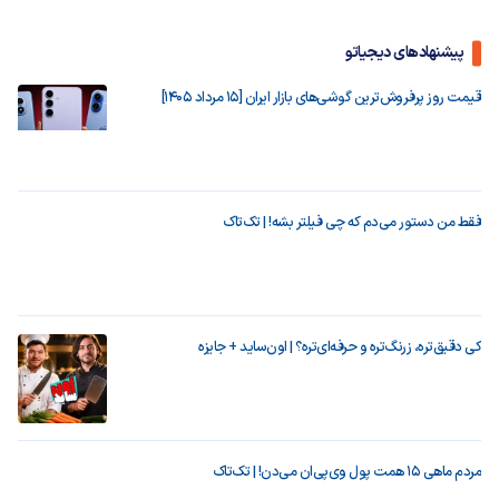
پیشنهادهای دیجیاتو
قیمت روز پرفروش‌ترین گوشی‌های بازار ایران [15 مرداد 1405]
فقط من دستور می‌دم که چی فیلتر بشه! | تک‌تاک
کی دقیق‌تره، زرنگ‌تره و حرفه‌ای‌تره؟ | اون‌ساید + جایزه
مردم ماهی ۱۵ همت پول وی‌پی‌ان می‌دن! | تک‌تاک