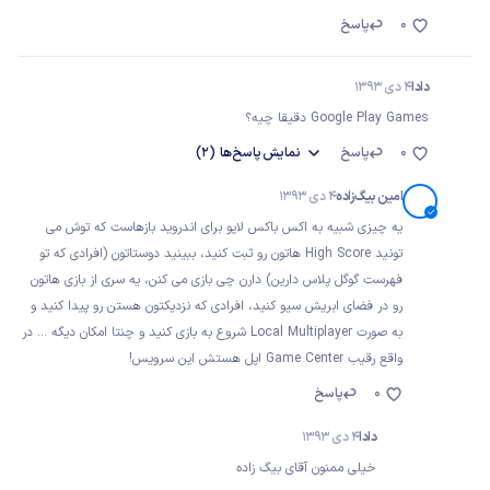
0
پاسخ
دادا
4 دی 1393
Google Play Games دقیقا چیه؟
0
پاسخ
نمایش
پاسخ‌ها
(2)
امین بیگ‌زاده
4 دی 1393
یه چیزی شبیه به اکس باکس لایو برای اندروید بازهاست که توش می
تونید High Score هاتون رو ثبت کنید، ببینید دوستاتون (افرادی که تو
فهرست گوگل پلاس دارین) دارن چی بازی می کنن، یه سری از بازی هاتون
رو در فضای ابریش سیو کنید، افرادی که نزدیکتون هستن رو پیدا کنید و
به صورت Local Multiplayer شروع به بازی کنید و چنتا امکان دیگه ... در
واقع رقیب Game Center اپل هستش این سرویس!
0
پاسخ
دادا
4 دی 1393
خیلی ممنون آقای بیگ زاده