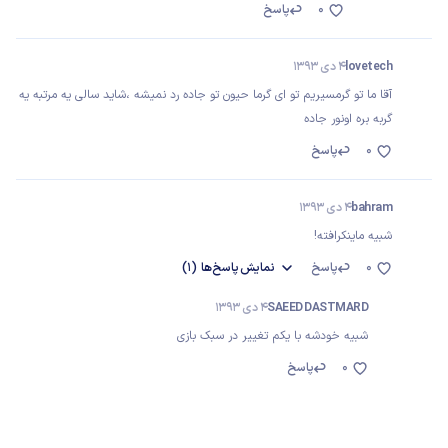
0
پاسخ
lovetech
4 دی 1393
آقا ما تو گرمسیریم تو ای گرما حیون تو جاده رد نمیشه ،شاید سالی یه مرتبه یه
گربه بره اونور جاده
0
پاسخ
bahram
4 دی 1393
شبیه ماینکرافته!
0
پاسخ
نمایش
پاسخ‌ها
(1)
SAEED DASTMARD
4 دی 1393
شبیه خودشه با یکم تغییر در سبک بازی
0
پاسخ