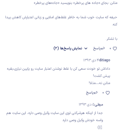
مثلن: بجای «جاده های پرخطر» بنویسید «جاده‌های پرخطر»
حیفه که سایت خوب شما به خاطر غلط‌های املایی و زبانی اعتبارش کاهش پیدا
کنه.
با تشکر.
0
پاسخ
نمایش
پاسخ‌ها
(2)
ditiago
4 دی 1393
داداش تو خودت سعی کن با غلط نوشتن اعتبار سایت رو پایین نیاری،بقیه
پیش کشت!
مثلن نه،،،مثلا!
0
پاسخ
میطی
5 دی 1393
جدا از اینکه هرشرکتی توی این سایت وکیل وصی داره، این سایت هم
واسه خودش وکیل وصی داره.
:)))