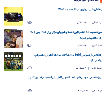
راهنمای خرید بهترین لپ‌تاپ – مرداد ۱۴۰۵
نیما جلالی
1 هفته قبل
8
مورد عجیب GTA 6 در ژاپن: کدهای فیزیکی بازی برای PS5 پس از ۱۷۰
روز منقضی می‌شوند
جواد تاجی
1 هفته قبل
1
روبلاکس از سرویس Build برای ساخت بازی‌ها با هوش مصنوعی
رونمایی کرد
حمید گنجی
3 هفته قبل
0
پروژه قدیمی سونی فاش شد؛ کنسول کامل پلی استیشن 1 درون کنترلر!
جواد تاجی
15 تیر 1405
0