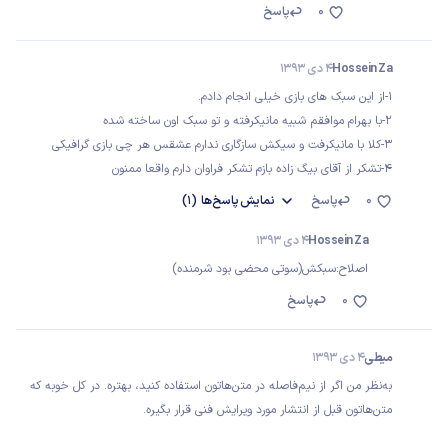
0
پاسخ
Hossein Za
4 دی 1393
1-از این سبک های بازی خیلی انجام دادم.
2-با بهرام موافقم شبیه مانیکرفته و تو سبک اون ساخته شده
3-کلا با مانیکرفت و سیکش سازگاری ندارم عشقس هر چی بازی گرافیکی
4-تشکر از آقای بیگ زاده بازم تشکر فراوان دارم واقعا ممنون
0
پاسخ
نمایش
پاسخ‌ها
(1)
Hossein Za
4 دی 1393
اصلاح:سبکش(سوتی محضی بود شرمنده)
0
پاسخ
میطی
4 دی 1393
به‌نظر من اگر از نیم‌فاصله در متن‌هاتون استفاده کنید، بهتره. در کل خوبه که
متن‌هاتون قبل از انتشار مورد ویرایش فنی قرار بگیره.