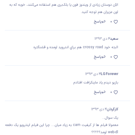
الآن دوستان زیادی از ویندوز فون یا بلک‌بری هم استفاده می‌کنند، خوبه که به
اون عزیزان هم توجه کنید.
0
پاسخ
سعید
4 دی 1393
البته خود crossy road هم براي اندرويد اومده و قشنگتره
0
پاسخ
LG Forever
4 دی 1393
بازیو دیدم یاد ماینکرافت افتادم
0
پاسخ
کارگردان
4 دی 1393
یک سوال...
معمولا فیلم ها از کیفیت cam به زیاد میان.... چرا این فیلم اینترویو یک دفعه
web-dl اومد؟؟؟؟؟