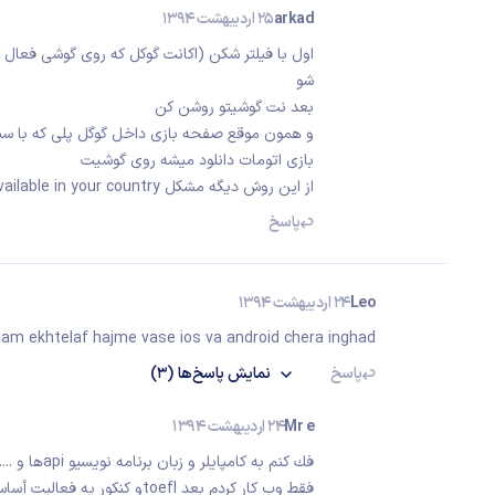
arkad
25 اردیبهشت 1394
شو
بعد نت گوشیتو روشن کن
و همون موقع صفحه بازی داخل گوگل پلی که با سیستم اوردی
بازی اتومات دانلود میشه روی گوشیت
از این روش دیگه مشکل This item is not available in your country نداری.
پاسخ
Leo
24 اردیبهشت 1394
 ekhtelaf hajme vase ios va android chera inghad?????
پاسخ
نمایش
پاسخ‌ها
(3)
Mr e
24 اردیبهشت 1394
فك كنم به كا
فقط وب كار كردم بعد toeflو كنكور يه فعاليت أساسي انجام ميديم