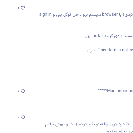
0
اول با فیلتر شکن (اکانت گوکل که روی گوشی فعال کردی) با browser سیستم برو داخل گوگل پلی و sign in
 گزینه Install بزن
Man nemidunam
0
0
مپايلر و زبان برنامه نويسيو apiها و .... ربط داره چون واقعيتو بگم خودم زياد تو بهرش نرفتم