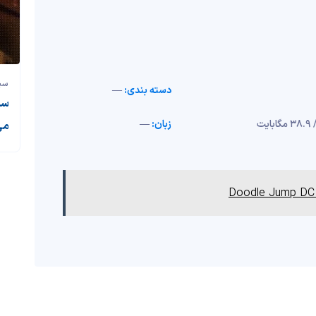
سی
دسته بندی:
—
سی
زبان:
—
می