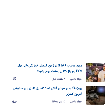
مورد عجیب GTA 6 در ژاپن: کدهای فیزیکی بازی برای
PS5 پس از ۱۷۰ روز منقضی می‌شوند
1
جواد تاجی
2 هفته قبل
پروژه قدیمی سونی فاش شد؛ کنسول کامل پلی استیشن
1 درون کنترلر!
0
جواد تاجی
15 تیر 1405