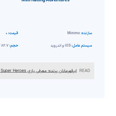
Mini Racing Adventures
سازنده:
Minimo
قیمت:
0
سیستم عامل:
iOS و اندروید
حجم:
82.7 / 38.9 مگابایت
READ
ابرقهرمانان پرنده؛ معرفی بازی Doodle Jump DC Super Heroes