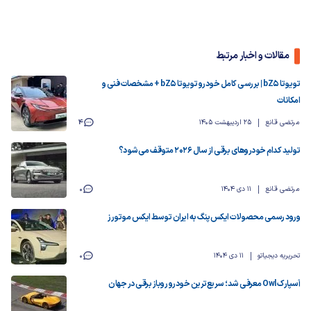
مقالات و اخبار مرتبط
تویوتا bZ5 | بررسی کامل خودرو تویوتا bZ5 + مشخصات فنی و
امکانات
مرتضی قانع
25 اردیبهشت 1405
4
تولید کدام خودروهای برقی از سال ۲۰۲۶ متوقف می‌شود؟
مرتضی قانع
11 دی 1404
0
ورود رسمی محصولات ایکس‌پنگ به ایران توسط ایکس موتورز
تحریریه دیجیاتو
11 دی 1404
0
آسپارک Owl معرفی شد؛ سریع‌ترین خودرو روباز برقی در جهان