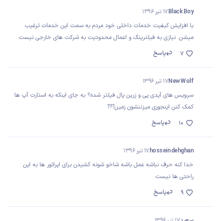
Black Boy
17 تیر 1396
با افزایش کیفیت خدمات داخلی خود مردم به سمت این خدمات ترغیب
میشن. نیازی به فیلترینگ و اعمال محدودیت به شرکت های خارجی نیست.
پاسخ
7
New Wolf
17 تیر 1396
سرویس های آیدی پی و زرین پال فیلتر شده؟ به جای اینکه به استارت آپ ها
کمک کنن اینجوری میزننشون زمین???
پاسخ
10
hossein dehghan
17 تیر 1396
خدا کنه حرف نباشه عمل باشه شاخو شونه کشیدن برای اپراتور ها به این
راحتی ها نیست
پاسخ
9
سعید
17 تیر 1396