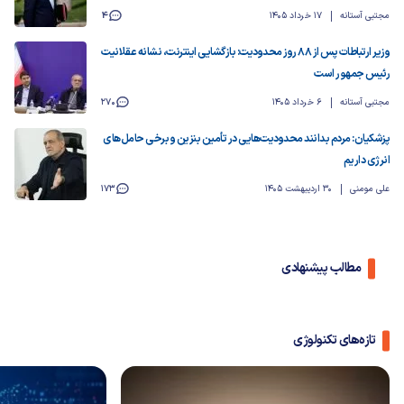
مجتبی آستانه
17 خرداد 1405
4
وزیر ارتباطات پس از ۸۸ روز محدودیت: بازگشایی اینترنت، نشانه عقلانیت
رئیس جمهور است
مجتبی آستانه
6 خرداد 1405
270
پزشکیان: مردم بدانند محدودیت‌هایی در تأمین بنزین و برخی حامل‌های
انرژی داریم
علی مومنی
30 اردیبهشت 1405
173
مطالب پیشنهادی
تازه‌های تکنولوژی