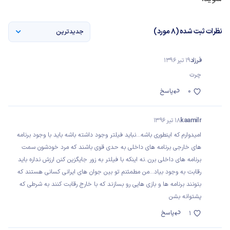
نظرات ثبت شده (8 مورد)
جدیدترین
فرزاد
19 تیر 1396
چرت
0
پاسخ
kaamil r
18 تیر 1396
امیدوارم که اینطوری باشه...نباید فیلتر وجود داشته باشه باید با وجود برنامه
های خارجی برنامه های داخلی به حدی قوی باشند که مرد خودشون سمت
برنامه های داخلی برن..نه اینکه با فیلتر به زور جایگزین کنن ارزش نداره باید
رقابت به وجود بیاد...من مطمئنم تو بین جوان های ایرانی کسانی هستند که
بتونند برنامه ها و بازی هایی رو بسازند که با خارج رقابت کنند به شرطی که
پشتوانه بشن
پاسخ
1