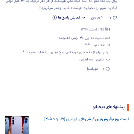
برای یک تکه مقوا به اسم کارت ملی هوشمند از هر نفر نزدیک به ۴۰ هزار تومن
گرفتید. شهر رو بخوایید هوشمند کنید چقدر میگیرید!؟
پاسخ
نمایش
پاسخ‌ها
(1)
20
sj.fire
13 اسفند 1396
منم نسبت به این ۴۰ تومن معترضم!
اما تکه مقوا...؟!؟!
مردم ایران از نگاه های کاریکاتوری رنج میبرن...یا شاید هم نه...!
چه اینوری...چه اونوری!
پاسخ
1
پیشنهادهای دیجیاتو
قیمت روز پرفروش‌ترین گوشی‌های بازار ایران [17 مرداد 1405]