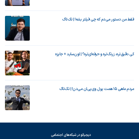
فقط من دستور می‌دم که چی فیلتر بشه! | تک‌تاک
کی دقیق‌تره، زرنگ‌تره و حرفه‌ای‌تره؟ | اون‌ساید + جایزه
مردم ماهی ۱۵ همت پول وی‌پی‌ان می‌دن! | تک‌تاک
دیجیاتو در شبکه‌های اجتماعی