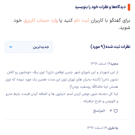
دیدگاه‌ها و نظرات خود را بنویسید
برای گفتگو با کاربران
ثبت نام
کنید یا
وارد حساب کاربری
خود
شوید.
نظرات ثبت شده (9 مورد)
جدیدترین
مجید
14 اسفند 1396
از این شهردار و این شورای شهر چنین توقعی داری؟ توی برف خودشون رو کامل
نشون دادن! (البته بحران های تهران توی این مدت همین یک مورد نبوده که توی
همش اینا ماشاالله روسفید بودن!)
اینا کل دغدغه شون عوض کردن اسم خیابون ها و اضافه کردن قیمت بلیط مترو
و اتوبوس و طرح ترافیکه ...
پاسخ
4
یه نفری.
14 اسفند 1396