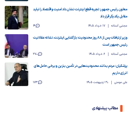
معاون رئیس جمهور: تجربه قطع اینترنت نشان داد امنیت و اقتصاد را نباید
مقابل یکدیگر قرار داد
مجتبی آستانه
17 خرداد 1405
4
وزیر ارتباطات پس از ۸۸ روز محدودیت: بازگشایی اینترنت، نشانه عقلانیت
رئیس جمهور است
مجتبی آستانه
6 خرداد 1405
270
پزشکیان: مردم بدانند محدودیت‌هایی در تأمین بنزین و برخی حامل‌های
انرژی داریم
علی مومنی
30 اردیبهشت 1405
173
مطالب پیشنهادی