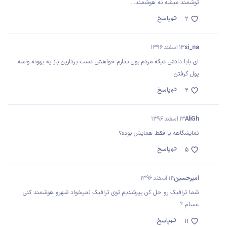
توشمند میشه نه هوشمند...
پاسخ
2
si_na
13 اسفند 1396
ای بابا دادش دیگه مردم پول ندارم خواهش دست بردارین باز یه بهونه واسه
پول گرفتن
پاسخ
2
AliGh
13 اسفند 1396
نمایشگاهه یا فقط همایش بوده؟
پاسخ
5
امیرحسین
13 اسفند 1396
شما ترافیک رو حل کن پیرشدیم توی ترافیک نمیخواد شهرو هوشمند کنی
عسلم ?
پاسخ
11