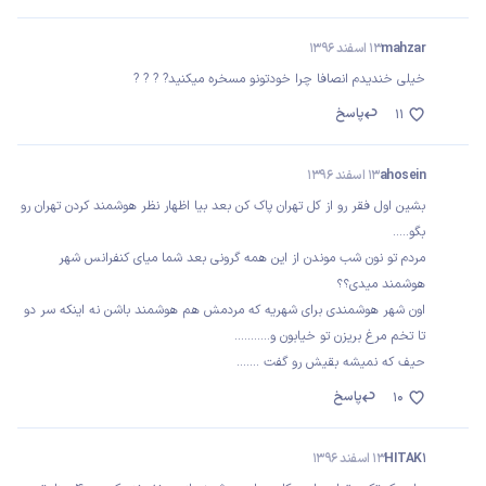
mahzar
13 اسفند 1396
خیلی خندیدم انصافا چرا خودتونو مسخره میکنید? ? ? ?
پاسخ
11
ahosein
13 اسفند 1396
بشین اول فقر رو از کل تهران پاک کن بعد بیا اظهار نظر هوشمند کردن تهران رو
بگو.....
مردم تو نون شب موندن از این همه گرونی بعد شما میای کنفرانس شهر
هوشمند میدی؟؟
اون شهر هوشمندی برای شهریه که مردمش هم هوشمند باشن نه اینکه سر دو
تا تخم مرغ بریزن تو خیابون و...........
حیف که نمیشه بقیش رو گفت .......
پاسخ
10
HITAK1
13 اسفند 1396