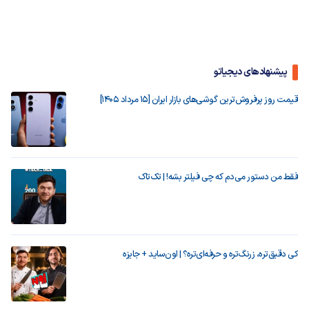
پیشنهادهای دیجیاتو
قیمت روز پرفروش‌ترین گوشی‌های بازار ایران [15 مرداد 1405]
فقط من دستور می‌دم که چی فیلتر بشه! | تک‌تاک
کی دقیق‌تره، زرنگ‌تره و حرفه‌ای‌تره؟ | اون‌ساید + جایزه