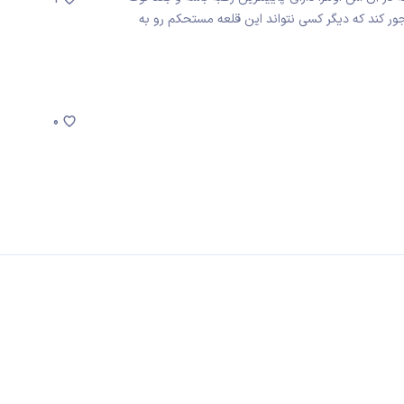
باشد و در نهایت زدفلیپ ۲ رو میخواهد جور کند که دیگر کسی نتواند این قلعه مستحکم رو به
0