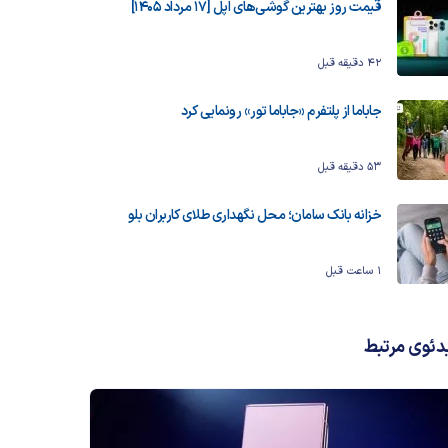
قیمت روز بهترین گوشی‌های اپل [17 مرداد 1405]
42 دقیقه قبل
جاباما از پلتفرم «جاباما تور» رونمایی کرد
53 دقیقه قبل
خزانه بانک سامان؛ محل نگهداری طلای کاربران بلو
1 ساعت قبل
دئوی مرتبط