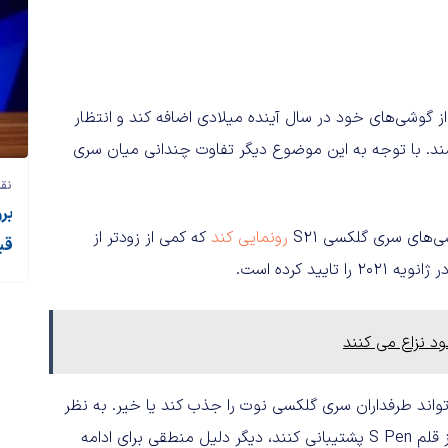
‌خواهد پشتیبانی از قلم S Pen را به برخی از گوشی‌های خود در سال آینده میلادی اضافه کند و انتظار
د. با توجه به این موضوع دیگر تفاوت چندانی میان سری
نقد
‌های سری گلکسی S21
رونمایی کند
که کمی از زودتر از
قی
ید کرده است.
د نزاع می کنند
ظر بمانیم و ببینیم گلکسی S21 اولترا با قلم S Pen می‌تواند طرفداران سری گلکسی نوت را جذب کند یا خیر. به نظر
شما در صورتی که گوشی‌های سری گلکسی S و گلکسی زد فولد از قلم S Pen پشتیبانی کنند، دیگر دلیل منطقی برای ادامه