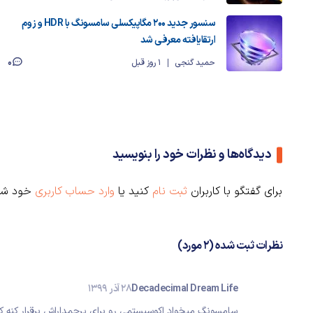
سنسور جدید ۲۰۰ مگاپیکسلی سامسونگ با HDR و زوم
ارتقایافته معرفی شد
0
حمید گنجی
1 روز قبل
دیدگاه‌ها و نظرات خود را بنویسید
برای گفتگو با کاربران
ثبت نام
کنید یا
وارد حساب کاربری
خود شو
نظرات ثبت شده (2 مورد)
Decadecimal Dream Life
28 آذر 1399
سامسونگ میخواد اکوسیستمی رو برای پرچمداراش برقرار کنه که 