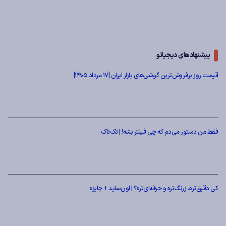
پیشنهادهای دیجیاتو
قیمت روز پرفروش‌ترین گوشی‌های بازار ایران [17 مرداد 1405]
فقط من دستور می‌دم که چی فیلتر بشه! | تک‌تاک
کی دقیق‌تره، زرنگ‌تره و حرفه‌ای‌تره؟ | اون‌ساید + جایزه