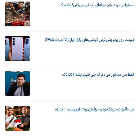
مسئولین تو دنیای دیگه‌ای زندگی می‌کنن! | تک‌تاک
قیمت روز پرفروش‌ترین گوشی‌های بازار ایران [17 مرداد 1405]
فقط من دستور می‌دم که چی فیلتر بشه! | تک‌تاک
کی دقیق‌تره، زرنگ‌تره و حرفه‌ای‌تره؟ | اون‌ساید + جایزه