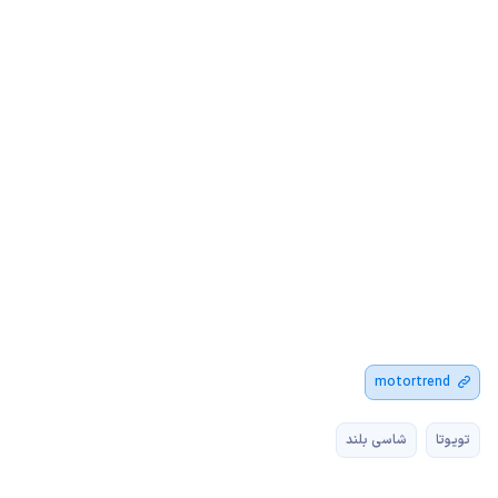
motortrend
تویوتا
شاسی بلند