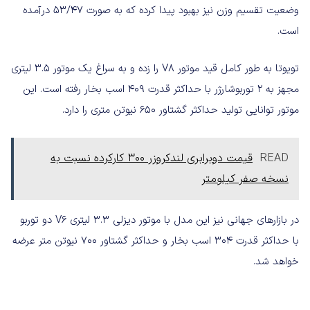
وضعیت تقسیم وزن نیز بهبود پیدا کرده که به صورت 53/47 درآمده
است.
تویوتا به طور کامل قید موتور V8 را زده و به سراغ یک موتور 3.5 لیتری
مجهز به 2 توربوشارژر با حداکثر قدرت 409 اسب بخار رفته است. این
موتور توانایی تولید حداکثر گشتاور 650 نیوتن متری را دارد.
READ
قیمت دوبرابری لندکروزر 300 کارکرده نسبت به
نسخه‌ صفر کیلومتر
در بازارهای جهانی نیز این مدل با موتور دیزلی 3.3 لیتری V6 دو توربو
با حداکثر قدرت 304 اسب بخار و حداکثر گشتاور 700 نیوتن متر عرضه
خواهد شد.