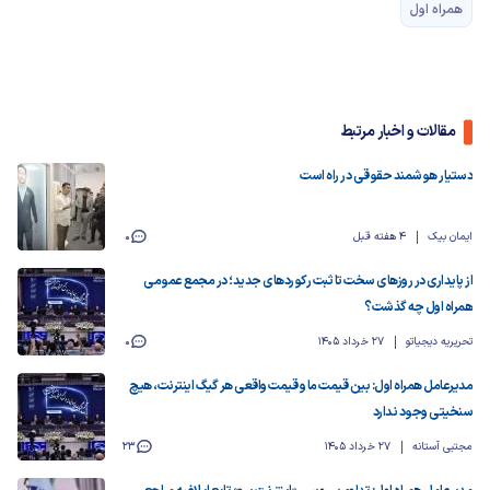
همراه اول
مقالات و اخبار مرتبط
دستیار هوشمند حقوقی در راه است
ایمان بیک
4 هفته قبل
0
از پایداری در روزهای سخت تا ثبت رکوردهای جدید؛ در مجمع عمومی
همراه اول چه گذشت؟
تحریریه دیجیاتو
27 خرداد 1405
0
مدیرعامل همراه اول: بین قیمت ما و قیمت واقعی هر گیگ اینترنت، هیچ
سنخیتی وجود ندارد
مجتبی آستانه
27 خرداد 1405
23