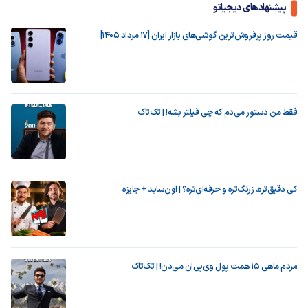
پیشنهادهای دیجیاتو
قیمت روز پرفروش‌ترین گوشی‌های بازار ایران [17 مرداد 1405]
فقط من دستور می‌دم که چی فیلتر بشه! | تک‌تاک
کی دقیق‌تره، زرنگ‌تره و حرفه‌ای‌تره؟ | اون‌ساید + جایزه
مردم ماهی ۱۵ همت پول وی‌پی‌ان می‌دن! | تک‌تاک