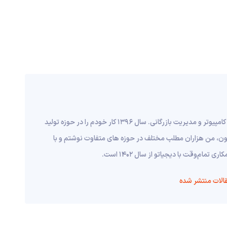
من مرتضی قانع هستم، متولد 1373 در اراک، دانش آموخته مهندسی کامپیوتر و مدیریت بازرگانی. سال 1396 کار خودم را در حوزه تولید
اکنون، من هزاران مطلب مختلف در حوزه های متفاوت نوشتم و با
م‌وقت با دیجیاتو از سال 1402 است.
الات منتشر شده