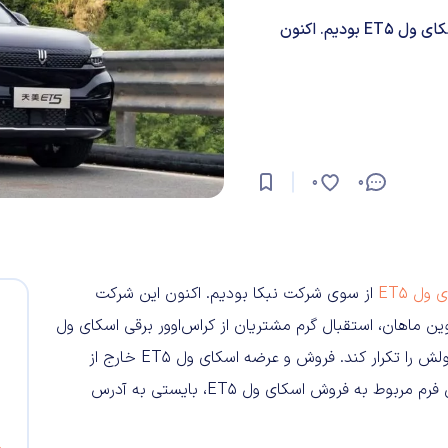
طی هفته‌های گذشته، شاهد انتشار نخستین شرایط فروش اسکای ول ET5‌ بودیم. اکنون
0
0
 ET5‌
از سوی شرکت نبکا بودیم. اکنون این شرکت
وین ماهان، استقبال گرم مشتریان از کراس‌اوور برقی اسکای ول
ET5‌ باعث شده است تا این شرکت بار دیگر شرایط فروش محصولش را تکرار کند. فروش و عرضه اسکای ول ET5‌ خارج از
چهارچوب سامانه یکپارچه صورت می‌گیرد. برای ثبت‌نام و تکمیل فرم مربوط به فروش اسکای ول ET5، بایستی به آدرس