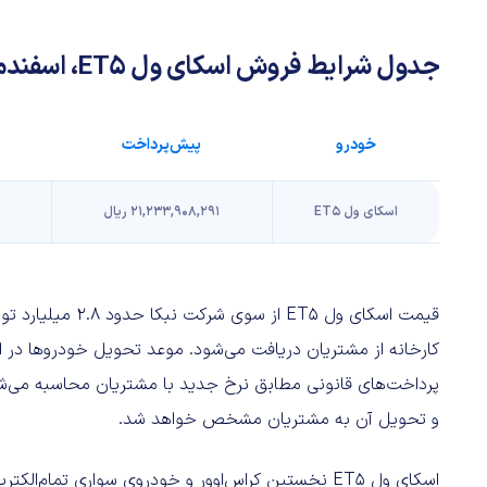
جدول شرایط فروش اسکای ول ET5‌، اسفندماه 1402:
خودرو
پیش‌پرداخت
اسکای ول ET5‌
21,233,908,291 ریال
قیمت اسکای ول ET5‌
پرداخت‌های قانونی مطابق نرخ جدید با مشتریان محاسبه می‌شو
و تحویل آن به مشتریان مشخص خواهد شد.
اسکای ول ET5‌ نخستین کراس‌اوور و خودروی سواری تمام