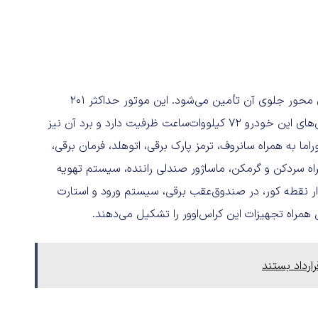
قدرت اسکای ول ET5‌ توسط تک موتور الکتریکی نصب‌شده روی محور جلوی آن تأمین می‌شود. این موتور حداکثر 201
اسب‌بخار قدرت و 320 نیوتن‌متر گشتاور آزاد می‌کند. پکیج باتری‌های این خودرو 72 کیلووات‌ساعت ظرفیت دارد و برد آن نیز
سقف پانوراما به‌ همراه سانروف، ترمز پارک برقی، اتوهلد، فرمان برقی،
اه سردکن و گرمکن، ماساژور صندلی راننده، سیستم تهویه
رادار نقطه کور، در صندوق‌عقب برقی، سیستم ورود و استارت
 همراه تجهیزات این کراس‌اوور را تشکیل می‌دهند.