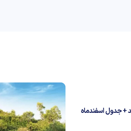
راهنمای خرید
علمی
کسب و کار
دیجیاتو
اسکای ول ET5‌ اعلام شد + جدول اسفندماه