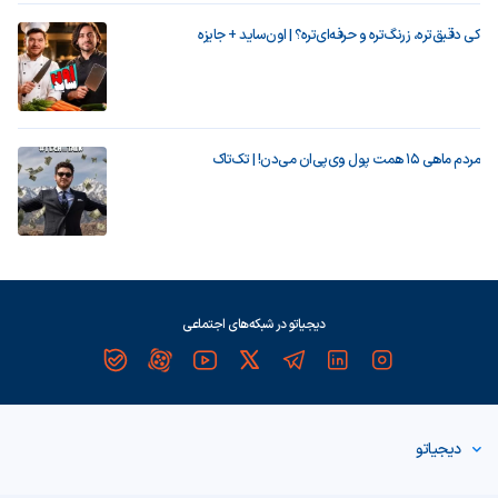
کی دقیق‌تره، زرنگ‌تره و حرفه‌ای‌تره؟ | اون‌ساید + جایزه
مردم ماهی ۱۵ همت پول وی‌پی‌ان می‌دن! | تک‌تاک
دیجیاتو در شبکه‌های اجتماعی
دیجیاتو