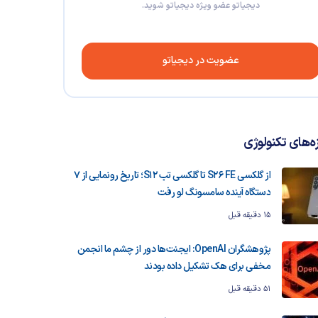
دیجیاتو عضو ویژه دیجیاتو شوید.
عضویت در دیجیاتو
زه‌های تکنولوژی
از گلکسی S26 FE تا گلکسی تب S12؛ تاریخ رونمایی از ۷
دستگاه آینده سامسونگ لو رفت
15 دقیقه قبل
پژوهشگران OpenAI: ایجنت‌ها دور از چشم ما انجمن
مخفی برای هک تشکیل داده بودند
51 دقیقه قبل