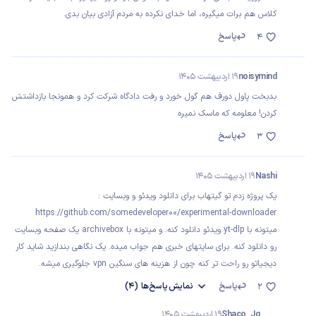
کلاس هم برات میگیره، اما خدای نکرده به مردم آزادی بیان بدی.
پاسخ
4
noisymind
19 اردیبهشت 1405
بدبخت پاول دورف هم گول خورد و رفت دادگاه شرکت کرد و همونجا بازداشتش
کردن! معلومه که ماسک نمیره
پاسخ
3
Nashi
19 اردیبهشت 1405
یک پروژه زدم تو گیتهاب برای دانلود ویدئو و وبسایت :
https://github.com/somedeveloper00/experimental-downloader
میتونه با yt-dlp ویدئو دانلود کنه. و میتونه با archivebox یک صفحه وبسایت
رو دانلود کنه. برای سایتهای خبری هم جواب میده. یک نگاهی بندازید شاید کار
دیجیاتو رو راحت تر کنه چون از هزینه های سنگین vpn جلوگیری میشه.
پاسخ
نمایش
پاسخ‌ها
(4)
2
Shaco_Jg
19 اردیبهشت 1405