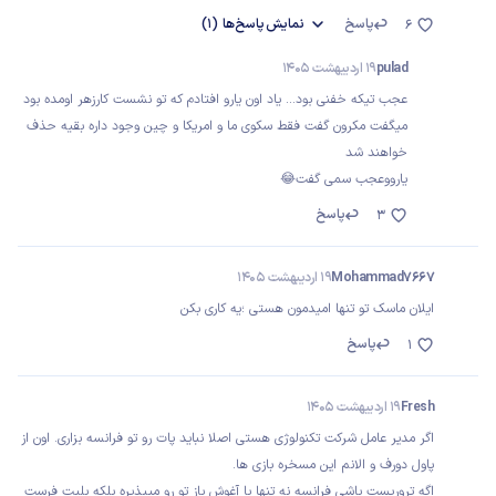
پاسخ
نمایش
پاسخ‌ها
(1)
6
pulad
19 اردیبهشت 1405
عجب تیکه خفنی بود... یاد اون یارو افتادم که تو نشست کارزهر اومده بود
میگفت مکرون گفت فقط سکوی ما و امریکا و چین وجود داره بقیه حذف
خواهند شد
یارووعجب سمی گفت😂
پاسخ
3
Mohammad7667
19 اردیبهشت 1405
ایلان ماسک تو تنها امیدمون هستی ؛یه کاری بکن
پاسخ
1
Fresh
19 اردیبهشت 1405
اگر مدیر عامل شرکت تکنولوژی هستی اصلا نباید پات رو تو فرانسه بزاری. اون از
پاول دورف و الانم این مسخره بازی ها.
اگه تروریست باشی فرانسه نه تنها با آغوش باز تو رو میپذیره بلکه بلیت فرست