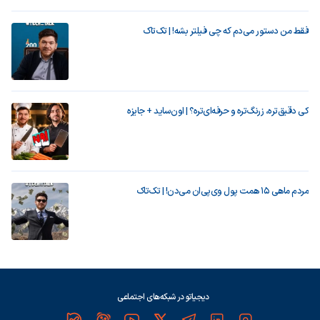
فقط من دستور می‌دم که چی فیلتر بشه! | تک‌تاک
کی دقیق‌تره، زرنگ‌تره و حرفه‌ای‌تره؟ | اون‌ساید + جایزه
مردم ماهی ۱۵ همت پول وی‌پی‌ان می‌دن! | تک‌تاک
دیجیاتو در شبکه‌های اجتماعی