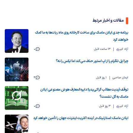
مقالات و اخبار مرتبط
برنامه جدی ایلان ماسک برای ساخت‌ کارخانه روی ماه: ربات‌ها به ما کمک
خواهند کرد
آزاد کبیری
13 ساعت قبل
0
چرا اپل تلگرام را از اپ استور حذف می‌کند اما ایکس را نه؟
ایمان صاحبی
1 روز قبل
2
توقف آپدیت مطالب گراکی‌پدیا؛ دایره‌المعارف هوش مصنوعی ایلان
ماسک به گل نشست؟
آزاد کبیری
3 روز قبل
0
ایلان ماسک: استارلینک در آینده اکثریت اینترنت جهان را تأمین خواهد کرد