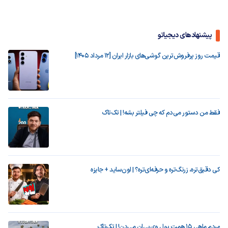
پیشنهادهای دیجیاتو
قیمت روز پرفروش‌ترین گوشی‌های بازار ایران [12 مرداد 1405]
فقط من دستور می‌دم که چی فیلتر بشه! | تک‌تاک
کی دقیق‌تره، زرنگ‌تره و حرفه‌ای‌تره؟ | اون‌ساید + جایزه
مردم ماهی ۱۵ همت پول وی‌پی‌ان می‌دن! | تک‌تاک