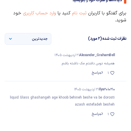
دیدگاه‌ها و نظرات خود را بنویسید
برای گفتگو با کاربران
ثبت نام
کنید یا
وارد حساب کاربری
خود
شوید.
نظرات ثبت شده (2 مورد)
جدیدترین
Alexander_GrahamBell
21 اردیبهشت 1405
همیشه دوس داشتم مک داشته باشم.
پاسخ
1
Ilya2010210
21 اردیبهشت 1405
liquid Glass ghashangeh age khoob behineh beshe va be dorosti
azash estefadeh besheh
پاسخ
1