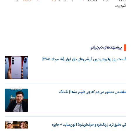
شوید.
پیشنهادهای دیجیاتو
قیمت روز پرفروش‌ترین گوشی‌های بازار ایران [15 مرداد 1405]
فقط من دستور می‌دم که چی فیلتر بشه! | تک‌تاک
کی دقیق‌تره، زرنگ‌تره و حرفه‌ای‌تره؟ | اون‌ساید + جایزه