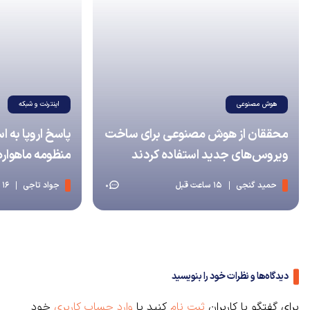
هوش مصنوعی
اینترنت و شبکه
محققان از هوش مصنوعی برای ساخت
پاسخ اروپا به 
ویروس‌های جدید استفاده کردند
منظومه ماهواره‌ای IRIS² نه
حمید گنجی
15 ساعت قبل
جواد تاجی
16 ساعت قبل
0
دیدگاه‌ها و نظرات خود را بنویسید
برای گفتگو با کاربران
ثبت نام
کنید یا
وارد حساب کاربری
خود