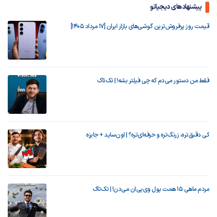
پیشنهادهای دیجیاتو
قیمت روز پرفروش‌ترین گوشی‌های بازار ایران [17 مرداد 1405]
فقط من دستور می‌دم که چی فیلتر بشه! | تک‌تاک
کی دقیق‌تره، زرنگ‌تره و حرفه‌ای‌تره؟ | اون‌ساید + جایزه
مردم ماهی ۱۵ همت پول وی‌پی‌ان می‌دن! | تک‌تاک