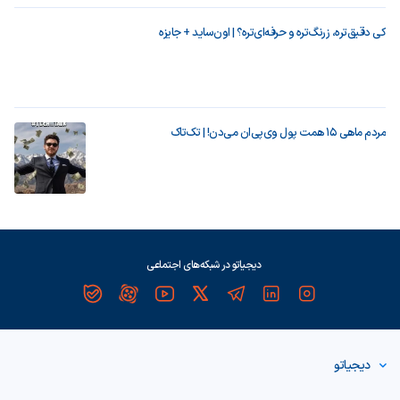
کی دقیق‌تره، زرنگ‌تره و حرفه‌ای‌تره؟ | اون‌ساید + جایزه
مردم ماهی ۱۵ همت پول وی‌پی‌ان می‌دن! | تک‌تاک
دیجیاتو در شبکه‌های اجتماعی
دیجیاتو