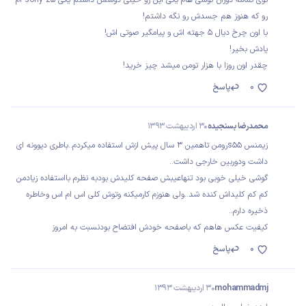
توی تمامه دوران گوشی هام یکی این رو خیلی دوسش داشتم یکی sony z5 ام
رو که هنوز هم جسدش رو نگه داشتم!
با اون چرخ دیال 5 جهته اش و پیامگیر صوتی اش!
یادش بخیر!
چقدر اون روزا با هزار تومن میشد چیز خرید!
0
پاسخ
محمدرضا بسنجیده
30 اردیبهشت 1393
زیمنس s55رومن تاهمین 3 سال پیش ازش استفاده میکردم..باطری دیوونه ای
داشت ودوربین خارجی داشت..
گوشی خیلی خوبی بود تنهاعیبش صفحه کلیدش بودبه نظرم بااستفاده زیادمن
کم کم کلیداش کنده شد..ولی هنوزم کارمیکنه وتوش کلی اس ام اس وخاطره
ذخیره دارم..
کیفیت عکس هاهم که باصفحه خودش افتضاح بودنسبت به امروز
0
پاسخ
mohammadmj
30 اردیبهشت 1393