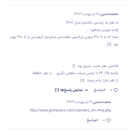
محمدحسین
30 اردیبهشت 1393
ما هم یه زیمنس داشتیم مدل C60i
اونم دوربین میخورد ...
بعدا که با کا 310 سونی اریکسون مقایسش میکردیم کیفیتش از کا 310 بهتر
بود :)))
فلشش هم عجب چیزی بود :))
یادمه 25، 26 تا عکس میشد باهاش بگیری ... از نظر حافظه ...
از نظر شارژ یادم نمیاد :)))
0
پاسخ
نمایش
پاسخ‌ها
(1)
محمدحسین
30 اردیبهشت 1393
http://www.gsmarena.com/siemens_c60-475.php
0
پاسخ