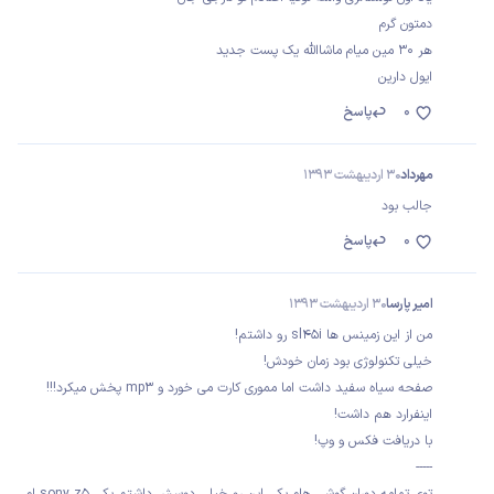
دمتون گرم
هر ۳۰ مین میام ماشاالله یک پست جدید
ایول دارین
0
پاسخ
مهرداد
30 اردیبهشت 1393
جالب بود
0
پاسخ
امیر پارسا
30 اردیبهشت 1393
من از این زمینس ها sl45i رو داشتم!
خیلی تکنولوژی بود زمان خودش!
صفحه سیاه سفید داشت اما مموری کارت می خورد و mp3 پخش میکرد!!!
اینفرارد هم داشت!
با دریافت فکس و وپ!
-----