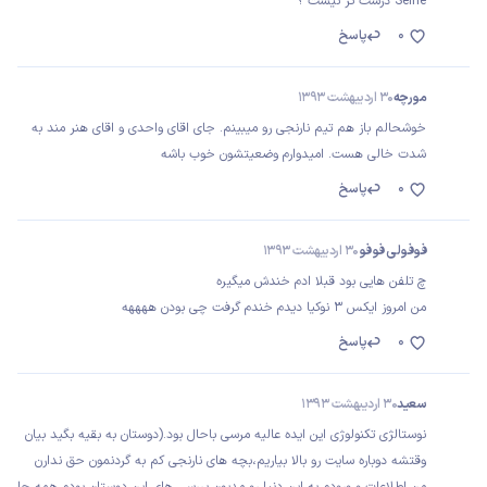
Selfie درست تر نیست ؟
0
پاسخ
مورچه
30 اردیبهشت 1393
خوشحالم باز هم تیم نارنجی رو میبینم. جای اقای واحدی و اقای هنر مند به
شدت خالی هست. امیدوارم وضعیتشون خوب باشه
0
پاسخ
فوفولی فوفو
30 اردیبهشت 1393
چ تلفن هایی بود قبلا ادم خندش میگیره
من امروز ایکس 3 نوکیا دیدم خندم گرفت چی بودن ههههه
0
پاسخ
سعيد
30 اردیبهشت 1393
نوستالژى تكنولوژى اين ايده عاليه مرسى باحال بود.(دوستان به بقيه بگيد بيان
وقتشه دوباره سايت رو بالا بياريم،بچه هاى نارنجى كم به گردنمون حق ندارن