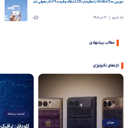
دوربین Godox C100 با منظره‌یاب LCD شفاف و قیمت ۲۹ دلار معرفی شد
آزاد کبیری
13 تیر 1405
0
مطالب پیشنهادی
تازه‌های تکنولوژی
اینترنت و شبکه
موبایل