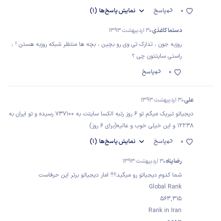
0
پاسخ
نمایش
پاسخ‌ها
(1)
دستما کاغذی
30 اردیبهشت 1393
روزبه جون ، تدارک تی وی رو بچین ، بچه ها منتظر شبکه روزبه هستن ! ،
راستی سایتتون چی ؟
0
پاسخ
علی
30 اردیبهشت 1393
دیجیاتو تبریک میگم تو 6 روز رتبه الکسا سایتت به 737100 رسیده و تو ایران به
12238 و این خیلی خوب و عالیه(برای 6 روز)
0
پاسخ
نمایش
پاسخ‌ها
(1)
رضاپناه
30 اردیبهشت 1393
شما كدوم ديجياتو رو ميگيد؟!! امار ديجياتو برتر اين حرفاست
Global Rank
563,315
Rank in Iran