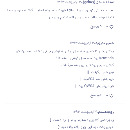
عبداله احمدی (galaxy)
30 اردیبهشت 1393
عجب صحبتی کردین...من تا حالا اینارو ندیده بودم اصلا ... گوشیه دوربین جدا
ندیده بودم جالب بود مرسی اگاه شدیم ولی دیر ....
0
پاسخ
حامی اندروید
30 اردیبهشت 1393
یادش بخیر تا همین سه سال پیش یه گوشی چینی داشتم اسم برندش
Kenxinda بود اسم مدل گوشی K 750 i !
گوشی خوبی بود تلویزیون هم میگرفت :|
نون هم میگرفت :|||
دوربینش هم VGAبود :|
فیلمبرداریش QWGA بود :||
0
پاسخ
روزبه هستم
30 اردیبهشت 1393
يه زيمنس كشويى داشتيم اونم از اينا داشت :]
خيلى وقت بود اين چيزا يادم رفته بود :(