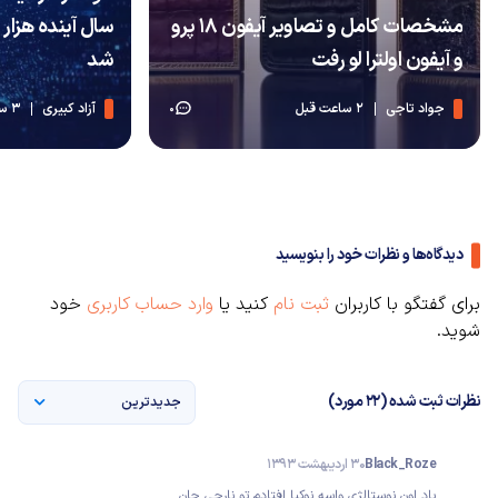
مشخصات کامل و تصاویر آیفون ۱۸ پرو
سال آینده هزار 
و آیفون اولترا لو رفت
شد
جواد تاجی
2 ساعت قبل
آزاد کبیری
3 ساعت قبل
0
دیدگاه‌ها و نظرات خود را بنویسید
برای گفتگو با کاربران
ثبت نام
کنید یا
وارد حساب کاربری
خود
شوید.
نظرات ثبت شده (22 مورد)
جدیدترین
Black_Roze
30 اردیبهشت 1393
یاد اون نوستالژی واسه نوکیا افتادم تو نارجی جان