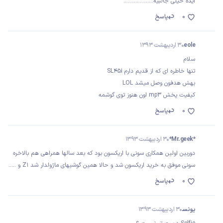
ایده خیلی جالبیه....................
0
پاسخ
eole
30 اردیبهشت 1393
سلام
تنها خاطره ای که از قدیم دارم SL45i
بهش هدفون وصل میشد LOL
کیفیت پخش mp3 اون هنوز توی گوشمه
0
پاسخ
*Mr.geek*
30 اردیبهشت 1393
دوربین اولین همکاری سونی با اریکسون بود که بعد سالها همراهی هم بالاخره
سونی موفق به خرید اریکسون شد و حالا همین گوشیهای ماژولدار شد Z1 و .....
0
پاسخ
یونسـ
30 اردیبهشت 1393