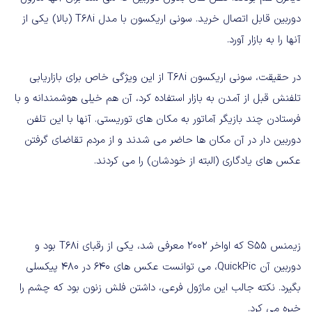
دوربین قابل اتصال خرید. سونی اریکسون با مدل T68i (بالا) یکی از
آنها را به بازار آورد.
در حقیقت، سونی اریکسون T68i از این ویژگی خاص برای بازاریابی
تلفنش قبل از آمدن به بازار استفاده کرد، آن هم خیلی هوشمندانه و با
فرستادن چند بازیگر آماتور به مکان های توریستی. آنها با این تلفن
دوربین دار در آن مکان ها حاضر می شدند و از مردم تقاضای گرفتن
عکس های یادگاری (البته از خودشان) را می کردند.
زیمنس S55 که اواخر ۲۰۰۲ معرفی شد، یکی از رقبای T68i بود و
دوربین آن QuickPic، می توانست عکس های ۶۴۰ در ۴۸۰ پیکسلی
بگیرد. نکته جالب این ماژول فرعی، داشتن فلش زنون بود که چشم را
خیره می کرد.