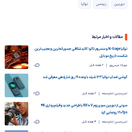
دوربین
زیمنس
نوکیا
مقالات و اخبار مرتبط
نوکیا N-Gage و سندروم تاکو؛ کالبدشکافی جسورانه‌ترین و عجیب‌ترین
شکست تاریخ موبایل
مهرانا عیسی‌پور
2 هفته قبل
0
گوشی ضدآب نوکیا ۱۲۳ شیلد با وعده ۱۹ روز شارژدهی معرفی شد
امیرحسین امام‌جمعه
2 هفته قبل
2
سونی از دوربین سوپرزوم RX10 V با طراحی جدید و فیلم‌برداری 4K
120fps رونمایی کرد
امیرحسین امام‌جمعه
4 هفته قبل
0