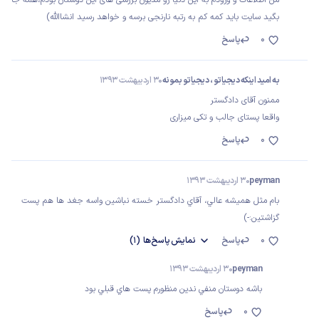
من اطلاعات و ورودم به اين دنيا رو مديون بررسى هاى اين دوستان بودم،همه جا
بگيد سايت بايد كمه كم به رتبه نارنجى برسه و خواهد رسيد انشاالله)
0
پاسخ
به امید اینکه دیجیاتو ، دیجیاتو بمونه
30 اردیبهشت 1393
ممنون آقای دادگستر
واقعا پستای جالب و تکی میزاری
0
پاسخ
peyman
30 اردیبهشت 1393
بام مثل هميشه عالي، آقاي دادگستر خسته نباشين واسه جغد ها هم پست
گزاشتين:-)
0
پاسخ
نمایش
پاسخ‌ها
(1)
peyman
30 اردیبهشت 1393
باشه دوستان منفي ندين منظورم پست هاي قبلي بود
0
پاسخ