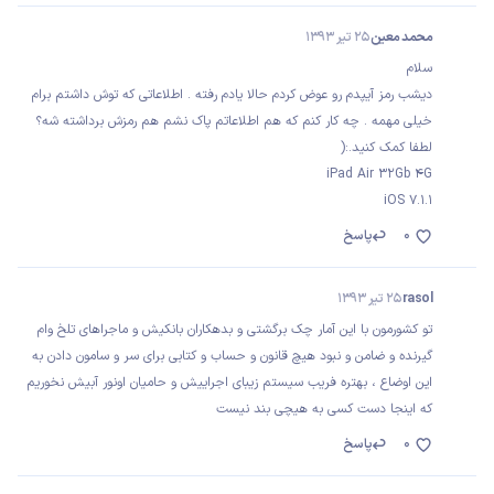
محمد معین
25 تیر 1393
سلام
دیشب رمز آیپدم رو عوض کردم حالا یادم رفته . اطلاعاتی که توش داشتم برام
خیلی مهمه . چه کار کنم که هم اطلاعاتم پاک نشم هم رمزش برداشته شه؟
لطفا کمک کنید.:(
iPad Air 32Gb 4G
iOS 7.1.1
0
پاسخ
rasol
25 تیر 1393
تو کشورمون با این آمار چک برگشتی و بدهکاران بانکیش و ماجراهای تلخ وام
گیرنده و ضامن و نبود هیچ قانون و حساب و کتابی برای سر و سامون دادن به
این اوضاع ، بهتره فریب سیستم زیبای اجراییش و حامیان اونور آبیش نخوریم
که اینجا دست کسی به هیچی بند نیست
0
پاسخ