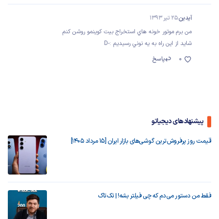
آيدين
25 تیر 1393
من برم موتور خونه هاي استخراج بيت كوينمو روشن كنم
شايد از اين راه به يه نوني رسيديم :-D
0
پاسخ
پیشنهادهای دیجیاتو
قیمت روز پرفروش‌ترین گوشی‌های بازار ایران [15 مرداد 1405]
فقط من دستور می‌دم که چی فیلتر بشه! | تک‌تاک