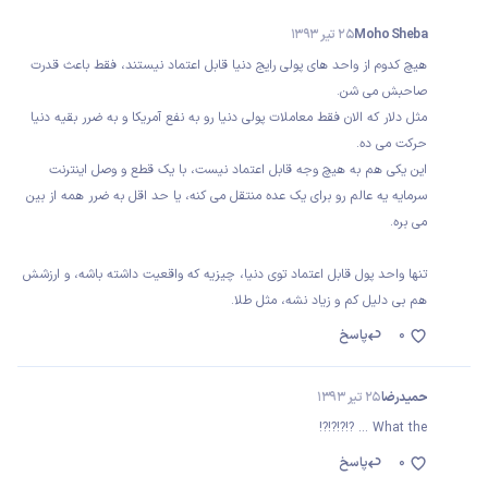
Moho Sheba
25 تیر 1393
هیچ کدوم از واحد های پولی رایج دنیا قابل اعتماد نیستند، فقط باعث قدرت
صاحبش می شن.
مثل دلار که الان فقط معاملات پولی دنیا رو به نفع آمریکا و به ضرر بقیه دنیا
حرکت می ده.
این یکی هم به هیچ وجه قابل اعتماد نیست، با یک قطع و وصل اینترنت
سرمایه یه عالم رو برای یک عده منتقل می کنه، یا حد اقل به ضرر همه از بین
می بره.
تنها واحد پول قابل اعتماد توی دنیا، چیزیه که واقعیت داشته باشه، و ارزشش
هم بی دلیل کم و زیاد نشه، مثل طلا.
0
پاسخ
حمیدرضا
25 تیر 1393
What the ... ?!?!?!?!
0
پاسخ