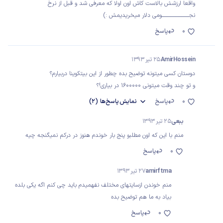
واقعا ارزشش بالاست کاش اون اولا که معرفی شد و قبل از نرخ
نجـــــــــــــــــــــــــــومی دلار میخریدیمش :)
0
پاسخ
AmirHossein
25 تیر 1393
دوستان کسی میتونه توضیح بده چطور از این بیتکوینا دربیارم؟
و تو چند وقت میتونی 1600000 در بیاری!؟
0
پاسخ
نمایش
پاسخ‌ها
(2)
ببعی
25 تیر 1393
منم با این که اون مطلبو پنج بار خوندم هنوز در درکم نمیگنجه چیه
0
پاسخ
amirftma
27 تیر 1393
منم خوندن ازسایتهای مختلف نفهمیدم باید چی کنم اگه یکی بلده
بیاد به ما هم توضیح بده
0
پاسخ