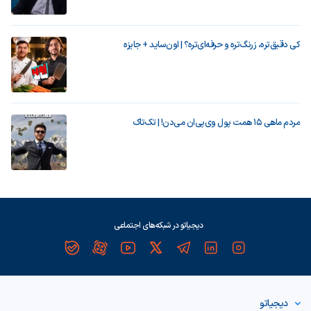
کی دقیق‌تره، زرنگ‌تره و حرفه‌ای‌تره؟ | اون‌ساید + جایزه
مردم ماهی ۱۵ همت پول وی‌پی‌ان می‌دن! | تک‌تاک
دیجیاتو در شبکه‌های اجتماعی
دیجیاتو