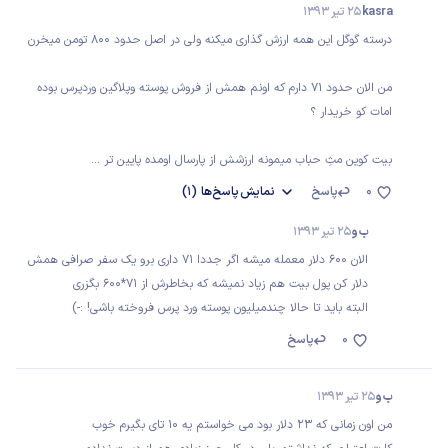
kasra
25 تیر 1393
درسته گوگل این همه ارزش گذاری میکنه ولی در اصل حدود 800 تومن میخرن
من الان حدود 71 دارم که اونم همش از فروش پوسته وپلاگین وردپرس بوده
امات کو خریدار ؟
بیت کوین مثِ حباب میمونه ارزشش از پارسال اومده پایین تر ...
0
پاسخ
نمایش
پاسخ‌ها
(1)
ب و
25 تیر 1393
الان 600 دلار معمله میشه اگر جددا 71 داری برو یک سفر صرافی همش
دلار کن پول بیت هم زیاد نمیشه که بخاطرش از 71*600 بگزری
البته باید تا حالا چندمیلیون پوسته ورد پرس فروخته باشی! :-)
0
پاسخ
ب و
25 تیر 1393
من اون زمانی که 23 دلار بود می خواستم یه 10 تای بگیرم خوب