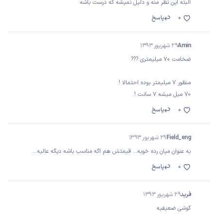
البته این نظر منه و دلیل نمیشه که درست باشه
0
پاسخ
Amin
29 شهریور 1393
ضخامت ۷۰ میلیمتری ???
منظور 7 میلیمتر بوده احتمالا !
70 میل میشه 7 سانت !
0
پاسخ
Field_eng
29 شهریور 1393
به عنوان میان رده خوبه... قیمتش هم اگه مناسب باشه دیگه عالیه...
0
پاسخ
فرید
29 شهریور 1393
گوشی ضعیفیه