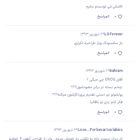
کاشکی می تونستم بخرم
0
پاسخ
LG Forever
29 شهریور 1393
باز سامسونگ وباز طراحیه تکراری
0
پاسخ
bahram
29 شهریور 1393
آقای EROS چی میگی ؟
چشم بسته در برابر معبودشون؟؟؟
پولشونو دو دستی تقدیم پروردگارشون میکنه؟؟؟
فکر کنم زدی تو باقالیا...
0
پاسخ
Loco...Por besar tus labios
29 شهریور 1393
ای بدک نیست داره یه تکونی به خودش میده....ولی از طراحی آیفون 6 خوشم