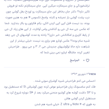
تراشخوردگی و جای سیمکارت میگین کپی. جای سیمکارتم نکنه تو فروش
تاثیر داره؟! دکتر جان بخاطر این جای سیمکارت رو اوردخ بغل گوشی چون
درب پشت گوشی باز نمیشه و ثابته. واسخ نکسوس 4 هم به هنین صورت
بوده، بد نیست قبل کپی کپی کردن الکی، یکم فکرتون رو بکار بندازید. شما
که عکس جی سه ال جی رو گذاشتی واس آواتارت، از کپی های زیاد ال جی
از رابط کاربری و امکاناتش خبر داری؟! یادته یه مدت گوشیهای ال جی چقد
شبیه سام بوده؟! عکس اونارو هم بزاری بد نیست خیلی بیشتر از این
شباهت داره.حالا توگوشیهای جدیدش جی 2، 3 و جی پروو... طراحیش
تغییر کرده. ماشالله اینارو نمی بینی شما که.
0
پاسخ
reza
29 شهریور 1393
احساس می کنم طراحیش شبیه گوشیای سونی شده...
فک کنم سامسونگ زبان طراحیشو عوض کرده چون گوشیاش S1 که مستطیل بود
و تا S3 داشت گوشه های گوشیو منحنی میکرد بعد از S4 دوباره شروع کرد به
مستطیل کردن گوشی هاش
به طوری که Note 4 و Z ultra خیلی شبیه هم شدن