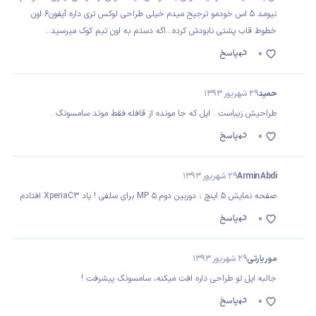
نیومد 5 اس خودمو ترجیح میدم خیلی طراحی لوکس تری داره آیفون6 اون
خطوط قاب پشتی نابودش کرده...اگه دستم به اون تیم کوک میرسید...
0
پاسخ
حمید
29 شهریور 1393
طراحیش زیباست . اپل که جا مونده از قافله.فقط موند سامسونگ .
0
پاسخ
Armin Abdi
29 شهریور 1393
صفحه نمایش 5 اینچ ، دوربین دوم 5 MP برای سلفی ! یاد XperiaC3 افتادم
0
پاسخ
موریارتی
29 شهریور 1393
جالبه اپل تو طراحی داره افت میکنه، سامسونگ پیشرفت !
0
پاسخ