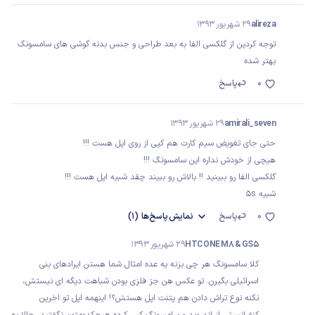
alireza
29 شهریور 1393
توجه کردین از گلکسی الفا به بعد طراحی و جنس بدنه گوشی های سامسونگ
بهتر شده
0
پاسخ
amirali_seven
29 شهریور 1393
حتی جای تغویض سیم کارت هم کپی از روی اپل هست !!!
هیچی از خودش نداره این سامسونگ !!!
گلکسی الفا رو ببینید !! بالاش رو ببیند چقد شبیه اپل هست !!!
شبیه 5s
0
پاسخ
نمایش
پاسخ‌ها
(1)
HTC ONE M8 & GS5
29 شهریور 1393
کلا سامسونگ هر چی بزنه یه عده امثال شما هستن ایرادهای بنی
اسرائیلی بگیرن. تو عکس هن جز فلزی بودن شباهت دیگه ای نیستش،
نکنه نوع تراش دادن هم پتنت اپل هستش؟! اینهمه اپل تو اخرین
کنفرانسش از اندروید و سامسونگ کپی کرده هیچکدومتون نگفتید، حالا به