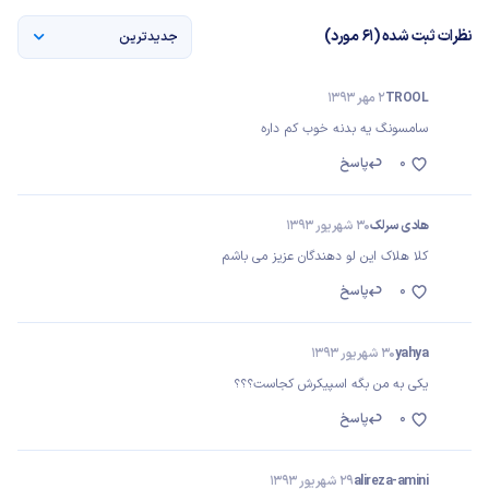
نظرات ثبت شده (61 مورد)
جدیدترین
TROOL
2 مهر 1393
ﺳﺎﻣﺴﻮﻧﮓ ﻳﻪ ﺑﺪﻧﻪ ﺧﻮﺏ ﻛﻢ ﺩاﺭﻩ
0
پاسخ
هادی سرلک
30 شهریور 1393
کلا هلاک این لو دهندگان عزیز می باشم
0
پاسخ
yahya
30 شهریور 1393
یکی به من بگه اسپیکرش کجاست؟؟؟
0
پاسخ
alireza-amini
29 شهریور 1393