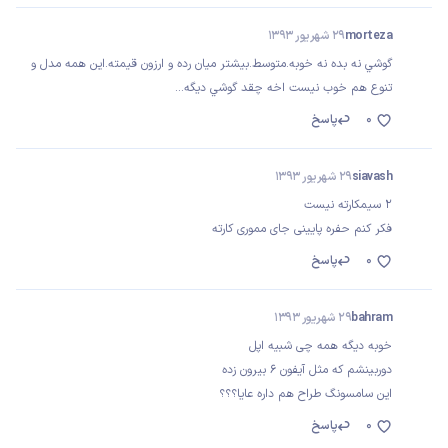
morteza
29 شهریور 1393
گوشي نه بده نه خوبه.متوسط.بيشتر ميان رده و ارزون قيمته.اين همه مدل و
تنوع هم خوب نيست اخه چقد گوشي ديگه...
0
پاسخ
siavash
29 شهریور 1393
۲ سیمکارته نیست
فکر کنم حفره پایینی جای مموری کارته
0
پاسخ
bahram
29 شهریور 1393
خوبه دیگه همه چی شبیه اپل
دوربینشم که مثل آیفون 6 بیرون زده
این سامسونگ طراح هم داره عایا؟؟؟
0
پاسخ