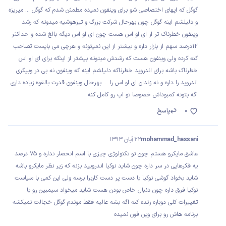
گوگل که اپهای اختصاصی شو برای وینفون نمیده مطمئن شدم که گوگل ... میریزه
و دلیلشم اینه گوگل چون بهرحال شرکت بزرگ و تیزهوشیه میدونه که رشد
وینفون خطرناک تر از ای او اس هست چون ای او اس دیگه بالغ شده و حداکثر
12درصد سهم از بازار داره و بیشتر از این نمیتونه و هرچی می بایست تصاحب
کنه کرده ولی وینفون هست که رشدش میتونه بیشتر از اینکه برای ای او اس
خطرناک باشه برای اندروید خطرناکه دلیلشم اینه که وینفون نه بی در وپیکری
اندروید را داره و نه زندان ای او اس را ... بهرحال وینفون قدرت بالقوه زیاده داری
اگه بتونه کمبوداش خصوصا تو اپ رو کامل کنه
0
پاسخ
mohammad_hassani
22 آبان 1393
عاشق مایکرو هستم چون تو تکنولوژی چیزی با اسم انحصار نداره و 75 درصد
یه فکرهایی در سر داره چون شاید نوکیا اندرویید بزنه که زیر نظر مایکرو باشه
شاید بخواد گوشی نوکیا با دست پر دست کاربرا برسه ولی این کمی با سیاست
نوکیا فرق داره چون دنبال خاص بودن هست شاید میخواد سیمبین رو با
تغییرات کلی دوباره زنده کنه اگه بشه عالیه فقط موندم گوگل خجالت نمیکشه
برنامه هاش رو برای وین فون نمیده