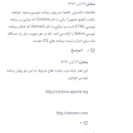
سامان
22 آبان 1393
اطلاعات تكميلي: ظاهرا دو روش برنامه نويسي وجود خواهد
داشت (طبق تصوير): يكي با نام Cordova كه مبتني بر برنامه
نويسي HTML است و ديگري با نام Xamarin كه امكان برنامه
نويسي Native را ارائه مي كند. اما در هر صورت نياز به دستگاه
مك براي اجرا و تست برنامه هاي iOS هست.
0
پاسخ
سامان
22 آبان 1393
اين هم لينك وب سايت هاي مربوط به اين دو روش برنامه
نويسي موبايل:
http://cordova.apache.org
http://xamarin.com
0