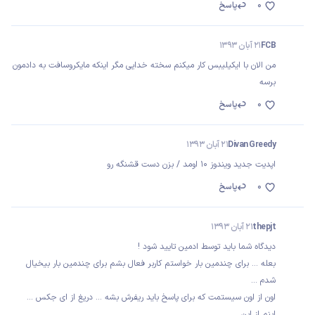
0
پاسخ
FCB
21 آبان 1393
من الان با ایکیلیبس کار میکنم سخته خدایی مگر اینکه مایکروسافت به دادمون
برسه
0
پاسخ
Divan Greedy
21 آبان 1393
اپدیت جدید ویندوز 10 اومد / بزن دست قشنگه رو
0
پاسخ
thepjt
21 آبان 1393
دیدگاه شما باید توسط ادمین تایید شود !
بعله ... برای چندمین بار خواستم کاربر فعال بشم برای چندمین بار بیخیال
شدم ...
اون از اون سیستمت که برای پاسخ باید ریفرش بشه ... دریغ از ای جکس ...
اینم از این ..