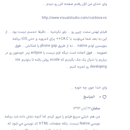
وای خدای من الآن رفتم صفحه اش رو دیدم ...
http://www.visualstudio.com/cordova-vs
فیلم تهش سمت چپی رو ... باور نکردنیه ... دقیقا حدسم درست بود ... از
این به بعد شما می‌تونید با C#،C++ برای اندروید و حتی iOS برنامه
بنویسین اونم native ... نه از طریق phone gap یا امثالش ... فوق
تصورمه ... فوق العاده است دیگه لازم نیست با eclipse پدر خودمون رو در
بیاریم یا دنبال یک مک بگردیم که xcode روش باشه تا بتونیم ios
developing رو تجربه کنیم ...
وای خدا جون چه خوبه ...
0
پاسخ
سامان
22 آبان 1393
من هم خيلي سريع فيلم را مرور كردم. اما آنچه نشان داده شد برنامه
نويسي Native نيست، بلكه صفحات HTML كد نويسي مي شود كه