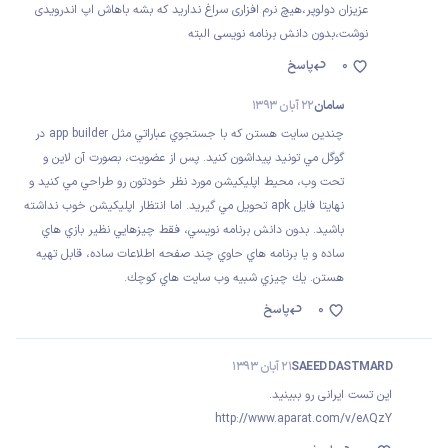
عزیزان دولوپر،هیچ نرم افزاری سراغ ندارید که بشه باهاش اپ اندرویدی
نوشت،بدون دانش برنامه نویسی البته
0
پاسخ
سامان
22 آبان 1393
چندين سايت هستن كه با جستجوي عباراتي مثل app builder در
گوگل مي تونيد پيداشون كنيد. پس از عضويت، بصورت آن لاين و
تحت وب، محيط اپليكيشن مورد نظر خودتون رو طراحي مي كنيد و
نهايتا فايل apk تحويل مي گيريد. اما انتظار اپليكيشن خوب نداشته
باشيد. بدون دانش برنامه نويسي، فقط چيزهايي نظير بازي هاي
ساده و يا برنامه هاي حاوي چند صفحه اطلاعات ساده، قابل تهيه
هستن. يك چيزي شبيه وب سايت هاي كوچك.
0
پاسخ
SAEED DASTMARD
21 آبان 1393
این تست ایرانی رو ببینید.
http://www.aparat.com/v/e8QzY