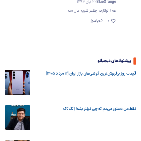
BlueOrange
22 آبان 1393
عه ! آواتارت چقدر شبیه مال منه
0
پاسخ
پیشنهادهای دیجیاتو
قیمت روز پرفروش‌ترین گوشی‌های بازار ایران [12 مرداد 1405]
فقط من دستور می‌دم که چی فیلتر بشه! | تک‌تاک