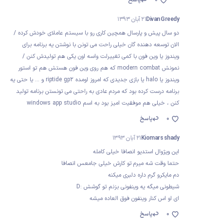
0
پاسخ
Divan Greedy
21 آبان 1393
دو سال پیش و پارسال همچین کاری رو با سیستم عاملای خودش کرده /
الان توسعه دهنده گان خیلی راحت می تونن با نوشتن یه برنامه برای
ویندوز یا وین فون با کمی تغییرلت واسه اون یکی هم تولیدش کنن /
نمونش modern combat که هم روی وین فون هستش هم تو استور
ویندوز یا halo یا بازی جدیدی که امروز اومده riptide gp2 و ... یا حتی یه
برنامه درست کرده بود که مردم عادی به راحتی می تونستن برنامه تولید
کنن ، خیلی هم موفقیت امیز بود به اسم windows app studio
0
پاسخ
Kiomars shady
21 آبان 1393
این ویژوال استدیو انصافا خیلی کامله
حتما وقت شه میرم تو کارش خیلی جامعس انصافا
دم مایکرو گرم داره دلبری میکنه
شیطونی میگه یه وینفونی بزنم تو گوشش :D
ای او اس کنار وینفون فوق العاده میشه
0
پاسخ