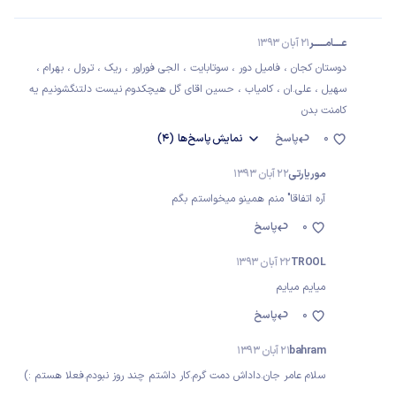
عــــــامـــــــــر
21 آبان 1393
دوستان کجان ، فامیل دور ، سوتابایت ، الجی فوراِور ، ریک ، ترول ، بهرام ،
سهیل ، علی.ان ، کامیاب ، حسین اقای گل هیچکدوم نیست دلتنگشونیم یه
کامنت بدن
0
پاسخ
نمایش
پاسخ‌ها
(4)
موریارتی
22 آبان 1393
آره اتفاقا" منم همینو میخواستم بگم
0
پاسخ
TROOL
22 آبان 1393
میایم میایم
0
پاسخ
bahram
21 آبان 1393
سلام عامر جان.داداش دمت گرم.کار داشتم چند روز نبودم.فعلا هستم :)