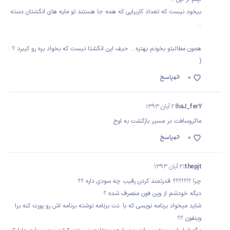
بیخود نیست که تعداد کاربرایی که همه جا هستند تو مایه های انگشتان دسته
...
همون مطالبتو بخونم بهتره .. حیف این انگشتا نیست که بخواد بره رو کیبرد ؟ :
(
0
پاسخ
haJ_ferY
21 آبان 1393
ماکروسافت در مسیر بازگشت به اوج
0
پاسخ
thepjt
21 آبان 1393
چرا ؟!؟!؟!!؟ قدرتمند کردن رقیب چه سودی داره ؟؟
دیگه خودشم از وین فون منصرف شده ؟
شاید میخواد برنامه نویسی که با .نت برنامه نوشته برنامه اش رو پورت کنه برا
وینفون ؟؟