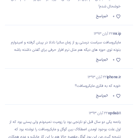
خوشحال شدم!
0
پاسخ
mr.ip
22 آبان 1393
مایکروسافت سیاست درستی رو از زمان ساتیا نادلا در پیش گرفته و امیدوارم
بتونه توی حوزه های دیگه هم مثل نرم افزار حرفی برای گفتن داشته باشه
0
پاسخ
iphone.ir
22 آبان 1393
خوبه که به فکری مایکروسافت!!
0
پاسخ
opda511
22 آبان 1393
یادمه یکی دو سال قبل تو نارنجی بود یا زومیت نمیدونم ولی پستی بود که از
اول علت بوجود اومدن اصطکاک بین گوگل و مایکروسافت را نوشته بود که
نتیجه گیری من این بود گوگل مقصره حالا هم با این کار مایکرو و عدم همکاری