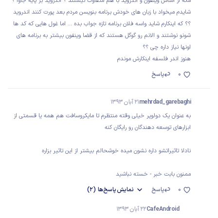
مگه از اساس وینفون و اندروید با هم متفاوت نیستند ؟ اندروید بر پایه جاوا ؟
شایدم میخواد با زبان های خودش برنامه بنویسن مردم بعد پورت کنند اندروید
؟؟ که اینکارم شاید واسه فلان برنامه تازه جواب بده ... اما غول هایی که کد ها
شونو نوشتند و الانم رو گوگل هستند که از قضا وینفون بیشتر به برنامه های
اونها نیاز داره چی ؟؟
هنوز اندر فلسفه اینکارش موندم
0
پاسخ
mehrdad_garebaghi
21 آبان 1393
به عنوان یک دولوپر خیلی وقته منتظرم تا مایکروسافت هم همه یا قسمتی از
ابزارهای توسعه دهندگان رو رایگان کنه
نادلا تاثیراتشو داره نشون میده خوشحالم بیشتر از این تاثیر بزاره
ممنون بابت خبر - خسته نباشید
0
پاسخ
نمایش
پاسخ‌ها
(2)
CafeAndroid
22 آبان 1393