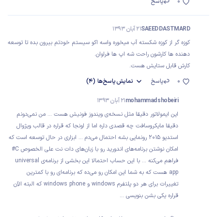
0
پاسخ
SAEED DASTMARD
21 آبان 1393
کوزه گر از کوزه شکسته آب میخوره واسه اکو سیستم خودتم بیرون بده تا توسعه
دهنده ها کارشون راحت شه اپ ها فراوان.
کارش قابل ستایش هست.
0
پاسخ
نمایش
پاسخ‌ها
(4)
mohammad shobeiri
21 آبان 1393
این ایمولاتور دقیقا مثل نسخه‌ی ویندوز فونیش هست ... من نمی‌دونم
دقیقا مایکروسافت چه قصدی داره اما از اونجا که قراره در قالب ویژوال
استدیو ۲۰۱۵ رونمایی بشه احتمال می‌دم ... ابزاری در حال توسعه است که
امکان نوشتن برنامه‌های اندورید رو با زبان‌های دات نت علی الخصوص C#
فراهم می‌کنه ... با این حساب احتمالا این بخشی از برنامه‌ی universal
app هست که به شما این امکان رو می‌ده که برنامه‌ای رو با کمترین
تغییرات برای هر دو پلتفرم windows و windows phone که البته الآن
قراره یکی بشن بنویسی ...