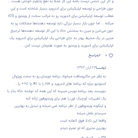
و اگر این حدس درست باشه این کار عملا به نفع پلتفرم خودش هست ...
چون طراحی و توسعه اپلیکیشن برای اندروید بسیار شلخته است و این
مطلب توسعه اپلیکیشن برای اندورید رو به مراتب سخت از ویندوز و iOS
میکنه ... اما چون بازار بسیار بزرگی داره توسعه دهنده‌ها مشکلات رو به
جون می‌خرن و میرن به سمتش حالا با این کار توسعه دهنده‌ها ترجیح
مدین در یک محیط بهتر به جای طراحی یک اپلیکیشن برای اندروید یک
اپلیکیشن برای اندورید و ویندوز به صورت همزمان درست کنن ...
0
پاسخ
نیمــــــــــا
22 آبان 1393
به نظر من ماکروسافت میخواد برنامه نویسان رو به سمت ویژوال
استودیو بیاره که برنامه های اندروید و ios را با c# یا c++ یا...
بنویسند بعد برنامه نویس میبینه که این همه کد نوشته حالا بذار با
یک تغییرات کوچیک اون را هم برای ویندوزفون ارائه کنه
و اینگونه ویندوزفون از نظر برنامه غنی میشه و تبدیل به بهترین
سیستم عامل میشه
واقعا این نادلا فوق العاده است
بهترین مدیری که تو عمرم دیدم