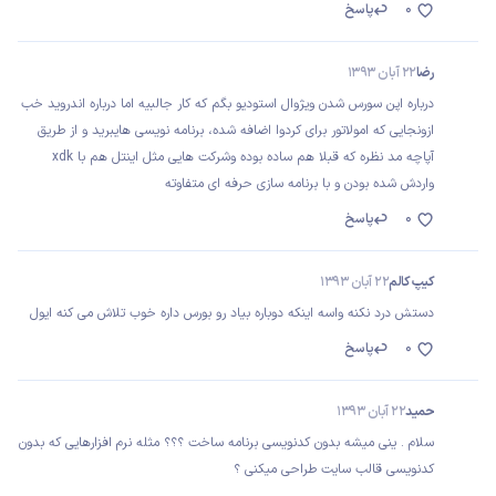
0
پاسخ
رضا
22 آبان 1393
درباره اپن سورس شدن ویژوال استودیو بگم که کار جالبیه اما درباره اندروید خب
ازونجایی که امولاتور برای کردوا اضافه شده، برنامه نویسی هایبرید و از طریق
آپاچه مد نظره که قبلا هم ساده بوده وشرکت هایی مثل اینتل هم با xdk
واردش شده بودن و با برنامه سازی حرفه ای متفاوته
0
پاسخ
کیپ کالم
22 آبان 1393
دستش درد نکنه واسه اینکه دوباره بیاد رو بورس داره خوب تلاش می کنه ایول
0
پاسخ
حمید
22 آبان 1393
سلام . ینی میشه بدون کدنویسی برنامه ساخت ؟؟؟ مثله نرم افزارهایی که بدون
کدنویسی قالب سایت طراحی میکنی ؟