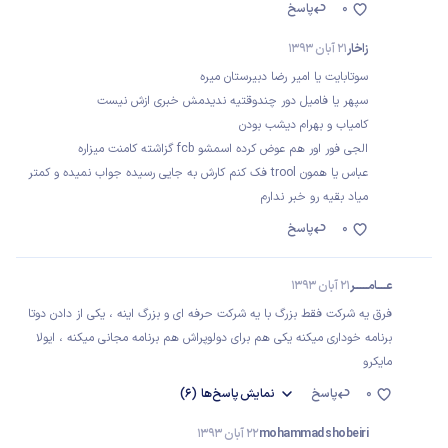
0
پاسخ
زاخار
21 آبان 1393
سوتابایت یا امیر رضا دبیرستان میره
سپهر یا فامیل دور چندوقتیه ندیدمش خبری ازش نیست
کامیاب و بهرام دیشب بودن
الجی فور اور هم عوض کرده اسمشو fcb گزاشته کامنت میزاره
عباس یا همون trool فک کنم کارش به جایی رسیده جواب نمیده و کمتر
میاد بقیه رو خبر ندارم
0
پاسخ
عــــــامـــــــــر
21 آبان 1393
فرق یه شرکت فقط بزرگ با یه شرکت حرفه ای و بزرگ اینه ، یکی از دادن دوتا
برنامه خوداری میکنه یکی هم برای دولوپراش هم برنامه مجانی میکنه ، ایولا
مایکرو
0
پاسخ
نمایش
پاسخ‌ها
(6)
mohammad shobeiri
22 آبان 1393