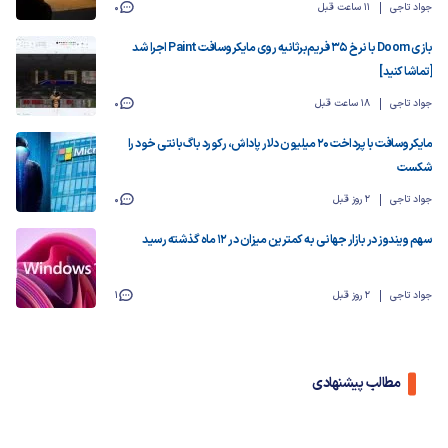
جواد تاجی
11 ساعت قبل
0
بازی Doom با نرخ ۳۵ فریم‌برثانیه روی مایکروسافت Paint اجرا شد
[تماشا کنید]
جواد تاجی
18 ساعت قبل
0
مایکروسافت با پرداخت ۲۰ میلیون دلار پاداش، رکورد باگ‌بانتی خود را
شکست
جواد تاجی
2 روز قبل
0
سهم ویندوز در بازار جهانی به کمترین میزان در ۱۲ ماه گذشته رسید
جواد تاجی
2 روز قبل
1
مطالب پیشنهادی