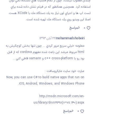
چندان مطلوب نيست، چون از تمام قابليت هاي دستگاه نمي توان
استفاده كرد. همچنين همانطور كه در فيلم نشان داده شده براي
تست اپ ها و اجراي اون نياز به يك دستگاه مك با XCode هست.
اصلا اين ويديو روي يك دستگاه مك تهيه شده است.
0
پاسخ
mohammad shobeiri
22 آبان 1393
معلومه خيلي سريع مرور كردي … چون تنها بخش كوچكيش به
html مربوط ميشد اين باعث شده مفهوم cordova كه از قبل
بود رو با c++ cross-platform و xamarin قاطي كني …
عبارت خود سايت مايكروسافت :
Now, you can use C# to build native apps that run on
iOS, Android, Windows, and Windows Phone.
http://msdn.microsoft.com/en-
us/library/dn879698(v=vs.140).aspx
0
پاسخ