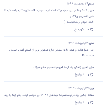
مریم
29 اردیبهشت 1394
من با کاغذ و قلم برای مواردی که گفته لیست و یادداشت تهیه کنید راحت‌ترم تا
فایل اکسل و وبلاگ و ...
البته خودم برنامه‌نویسم ;)
0
پاسخ
علی
26 اردیبهشت 1394
این چیزا عالیه و همه ملت بیشتر اینارو میدونن ولی از قدیم گفتن حسش
نیست! :D
برای تغییر زندگی یک اراده قوی و تصمیم جدی نیازه .
پاسخ
1
پریا
25 اردیبهشت 1394
مقاله جالبی بود برام مخصوصا موردهای 9-12-16 رو خوشم اومد. بازم ازینا بذارید
پاسخ
1