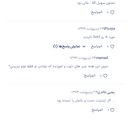
ممنون سهیل آقا ، عالی بود
0
پاسخ
iPooya
24 اردیبهشت 1394
مورد ١٤ رو bold نكرديد
0
پاسخ
نمایش
پاسخ‌ها
(1)
mamad
24 اردیبهشت 1394
ميون اين همه چيز هاى خوب و اموزنده كه نوشتن تو فقط اونو ميبيني؟
0
پاسخ
یحیی خالدی
24 اردیبهشت 1394
... اگر اینترنت دست و بالمان را نبسته بود
پاسخ
1