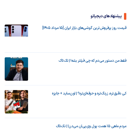
پیشنهادهای دیجیاتو
قیمت روز پرفروش‌ترین گوشی‌های بازار ایران [15 مرداد 1405]
فقط من دستور می‌دم که چی فیلتر بشه! | تک‌تاک
کی دقیق‌تره، زرنگ‌تره و حرفه‌ای‌تره؟ | اون‌ساید + جایزه
مردم ماهی ۱۵ همت پول وی‌پی‌ان می‌دن! | تک‌تاک