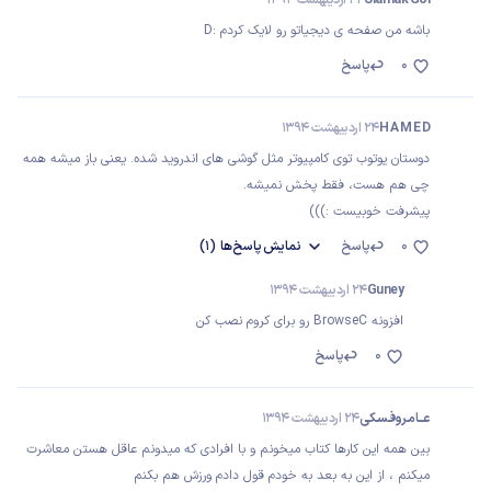
Siamak Gol
24 اردیبهشت 1394
باشه من صفحه ی دیجیاتو رو لایک کردم :D
0
پاسخ
H A M E D
24 اردیبهشت 1394
دوستان یوتوب توی کامپیوتر مثل گوشی های اندروید شده. یعنی باز میشه همه
چی هم هست، فقط پخش نمیشه.
پیشرفت خوبیست :)))
0
پاسخ
نمایش
پاسخ‌ها
(1)
Guney
24 اردیبهشت 1394
افزونه BrowseC رو برای کروم نصب کن
0
پاسخ
عـــامـروفـسـکی
24 اردیبهشت 1394
بین همه این کارها کتاب میخونم و با افرادی که میدونم عاقل هستن معاشرت
میکنم ، از این به بعد به خودم قول دادم ورزش هم بکنم