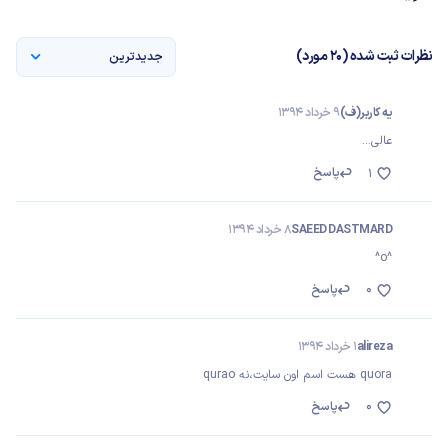
نظرات ثبت شده (20 مورد)
جدیدترین
یه کاربر(ف)
9 خرداد 1394
عالی...
پاسخ
1
SAEED DASTMARD
8 خرداد 1394
^o^
0
پاسخ
alireza
1 خرداد 1394
quora هست اسم اون سایت،نه qurao
0
پاسخ