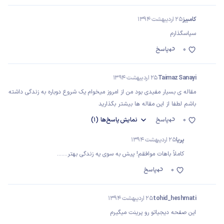
کامبیز
25 اردیبهشت 1394
سپاسگذارم
0
پاسخ
Taimaz Sanayi
25 اردیبهشت 1394
مقاله ی بسیار مفیدی بود من از امروز میخوام یک شروع دوباره به زندگی داشته
باشم لطفا از این مقاله ها بیشتر بگذارید
0
پاسخ
نمایش
پاسخ‌ها
(1)
پریا
25 اردیبهشت 1394
کاملاً باهات موافقم! پیش به سوی یه زندگی بهتر.......
0
پاسخ
tohid_heshmati
25 اردیبهشت 1394
این صفحه دیجیاتو رو پرینت میگیرم