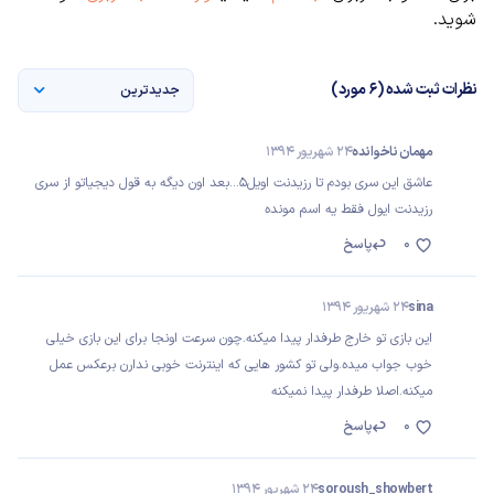
شوید.
نظرات ثبت شده (6 مورد)
جدیدترین
مهمان ناخوانده
24 شهریور 1394
عاشق این سری بودم تا رزیدنت اویل5...بعد اون دیگه به قول دیجیاتو از سری
رزیدنت ایول فقط یه اسم مونده
0
پاسخ
sina
24 شهریور 1394
این بازی تو خارج طرفدار پیدا میکنه.چون سرعت اونجا برای این بازی خیلی
خوب جواب میده.ولی تو کشور هایی که اینترنت خوبی ندارن برعکس عمل
میکنه.اصلا طرفدار پیدا نمیکنه
0
پاسخ
soroush_showbert
24 شهریور 1394