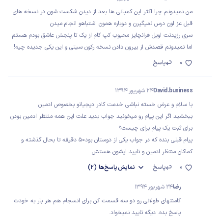
من نمیدونم چرا اکثر این کمپانی ها بعد از دیدن شکست شون در نسخه های
قبل عز اون درس نمیگیرن و دوباره همون اشتباهو انجام میدن
سری رزیدنت اویل فرانچایز محبوب کپ کام از یک تا پنجش عاشق بودم هستم
اما نمیدونم قصدش از بیرون دادن نسخه رکون سیتی و این یکی جديده چیه!
0
پاسخ
David.business
24 شهریور 1394
با سلام و عرض خسته نباشی خدمت کادر دیجیاتو بخصوص ادمین
ببخشید اگر این پیام رو میخونید جواب بدید علت این همه منتظر ادمین بودن
برای ثبت یک پیام برای چیست؟
پیام قبلی بنده که در جواب یکی از دوستان بود50 دقیقه تا بحال گذشته و
کماکان منتظر ادمین و تایید ایشون هستش.
0
پاسخ
نمایش
پاسخ‌ها
(2)
رضا
24 شهریور 1394
کامنتهای طولانی رو دو سه قسمت کن برای انسجام هم هر بار به خودت
پاسخ بده. دیگه تایید نمیخواد.