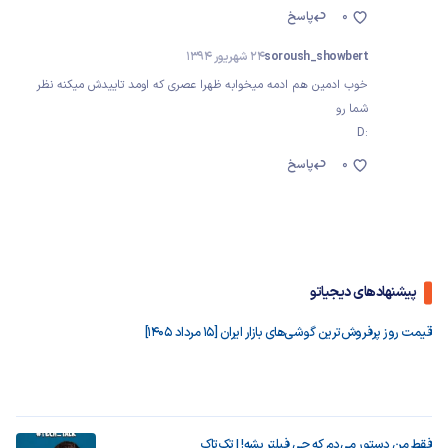
0
پاسخ
soroush_showbert
24 شهریور 1394
خوب ادمین هم ادمه میخوابه ظهرا عصری که اومد تاییدش میکنه نظر
شما رو
:D
0
پاسخ
پیشنهادهای دیجیاتو
قیمت روز پرفروش‌ترین گوشی‌های بازار ایران [15 مرداد 1405]
فقط من دستور می‌دم که چی فیلتر بشه! | تک‌تاک