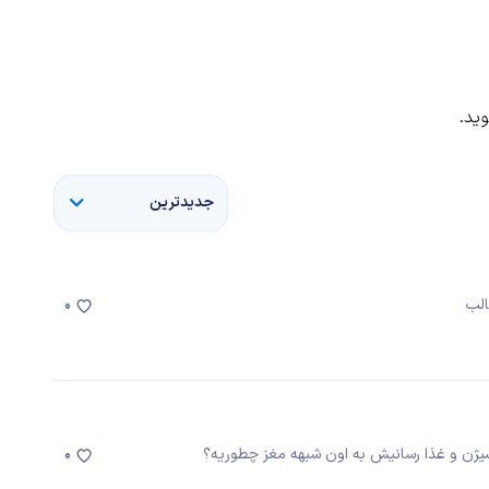
ید.
جدیدترین
الب
0
یژن و غذا رسانیش به اون شبهه مغز چطوریه؟
0