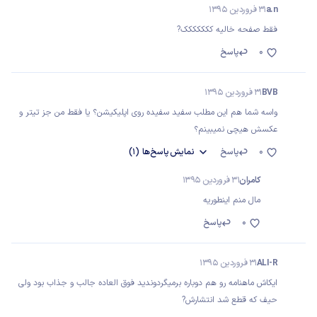
a.n
31 فروردین 1395
فقط صفحه خالیه ککککککک?
0
پاسخ
BVB
31 فروردین 1395
واسه شما هم این مطلب سفید سفیده روی اپلیکیشن؟ یا فقط من جز تیتر و
عکسش هیچی نمیبینم؟
0
پاسخ
نمایش
پاسخ‌ها
(1)
کامران
31 فروردین 1395
مال منم اینطوریه
0
پاسخ
ALI-R
31 فروردین 1395
ایکاش ماهنامه رو هم دوباره برمیگردوندید فوق العاده جالب و جذاب بود ولی
حیف که قطع شد انتشارش?