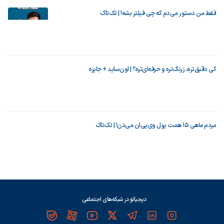
فقط من دستور می‌دم که چی فیلتر بشه! | تک‌تاک
کی دقیق‌تره، زرنگ‌تره و حرفه‌ای‌تره؟ | اون‌ساید + جایزه
مردم ماهی ۱۵ همت پول وی‌پی‌ان می‌دن! | تک‌تاک
دیجیاتو در شبکه‌های اجتماعی