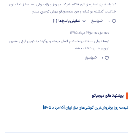
کلا واسه اپل احترام زیادی قائلم شرکت پر رمز و رازیه ولی بعد جابز دیگه اون
خلاقیت گذشته رو نداره و من سامسونگو بهش ترجیح میدم
پاسخ
نمایش
پاسخ‌ها
(1)
10
james james
26 مرداد 1395
درسته ولی ممکنه برعکسشم اتفاق بیفته و برگرده به دوران اوج و همون
نواوری ها رو داشته باشه
0
پاسخ
پیشنهادهای دیجیاتو
قیمت روز پرفروش‌ترین گوشی‌های بازار ایران [15 مرداد 1405]