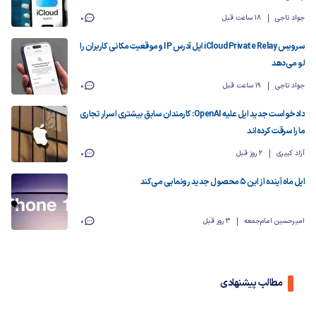
جواد تاجی
18 ساعت قبل
0
سرویس iCloud Private Relay اپل آدرس IP و موقعیت مکانی کاربران را
لو می‌دهد
جواد تاجی
19 ساعت قبل
0
دادخواست جدید اپل علیه OpenAI: کارمندان سابق بیشتری اسرار تجاری
ما را سرقت کرده‌اند
آزاد کبیری
2 روز قبل
0
اپل ماه آینده از این ۵ محصول جدید رونمایی می‌کند
امیرحسین امام‌جمعه
3 روز قبل
0
مطالب پیشنهادی