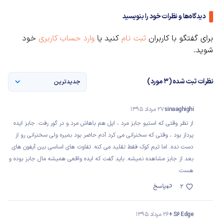
دیدگاه‌ها و نظرات خود را بنویسید
برای گفتگو با کاربران
ثبت نام
کنید یا
وارد حساب کاربری
خود
شوید.
نظرات ثبت شده (3 مورد)
جدیدترین
sinaaghighi
27 مرداد 1395
از نظر وقتی که استیو جابز مرد ، اپل هم باهاش مرد و در گور رفت. جابز ایده
پرداز بود ، وقتی که سخنرانی می کرد آدم حاضر بود بمیره ولی سخنرانی رو از
دست نده. اما تیم کوک فقط تقلید می کنه. تفاوت های اساسی بین آیفون های
بعد از جابز مشاهده نمیشه. باید گفت که ایده واقعی همیشه مال جابز بوده و
هست.
پاسخ
2
S6 Edge +
26 مرداد 1395