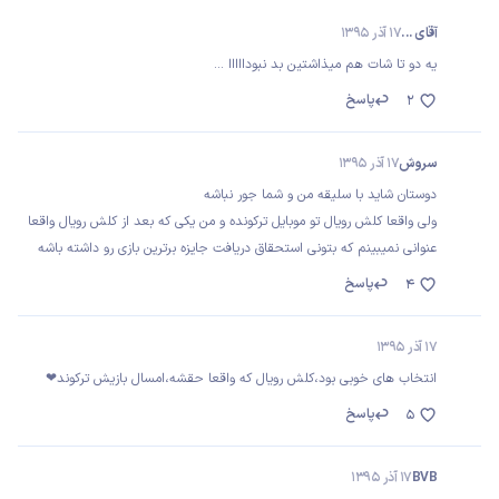
آقای ...
17 آذر 1395
یه دو تا شات هم میذاشتین بد نبودااااا ...
پاسخ
2
سروش
17 آذر 1395
دوستان شاید با سلیقه من و شما جور نباشه
ولی واقعا کلش رویال تو موبایل ترکونده و من یکی که بعد از کلش رویال واقعا
عنوانی نمیبینم که بتونی استحقاق دریافت جایزه برترین بازی رو داشته باشه
پاسخ
4
17 آذر 1395
انتخاب های خوبی بود،کلش رویال که واقعا حقشه،امسال بازیش ترکوند❤
پاسخ
5
BVB
17 آذر 1395