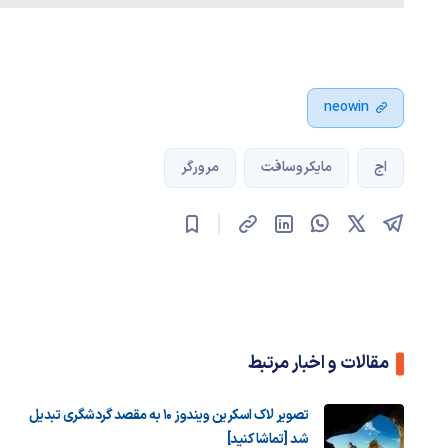
neowin
اج
مایکروسافت
مرورگر
مقالات و اخبار مرتبط
تصویر لاک اسکرین ویندوز ۱۰ به مقصد گردشگری تبدیل
شد [تماشا کنید]