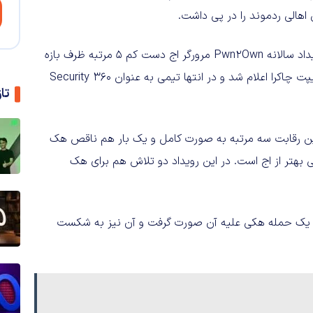
اهالی ردموند را در پی داشت.
وبسایت Toms' Hardware گزارش داده که در جریان دهمین رویداد سالانه Pwn2Own مرورگر اج دست کم ۵ مرتبه ظرف بازه
زمانی سه روزه هک شد و در اغلب موارد مقصر موتور جاوا اسکریپت چاکرا اعلام شد و در انتها تیمی به عنوان 360 Security
تا
ر این رقابت سه مرتبه به صورت کامل و یک بار هم ناقص هک
 بهتر از اج است. در این رویداد دو تلاش هم برای هک
نها یک حمله هکی علیه آن صورت گرفت و آن نیز به شکست