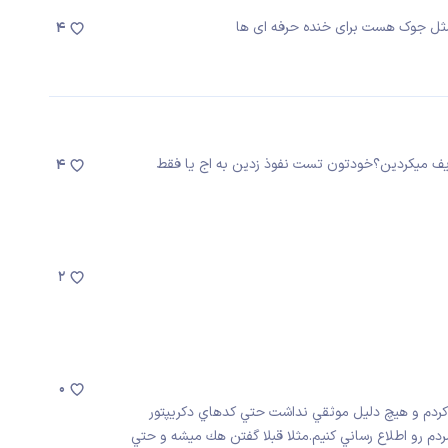
 مثل جوک هست برای خنده حرفه ای ها
4
ريف ميكردين؟خودتون تست نفوذ زدين به اج يا فقط
4
2
0
ردم و هيچ دليل موثقي نداشت حتي كدهاي دكريپتور
م رو اطلاع رساني كنيم.مثلا قبلا گفتن هك ميشه و حتي