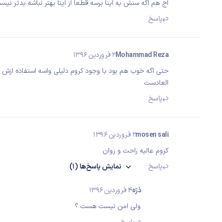
اج هم اگه سنش به اینا برسه قطعا از اینا بهتر نباشه بدتر نیس
پاسخ
Mohammad Reza
2 فروردین 1396
حتی اگه خوب هم بود با وجود کروم دلیلی واسه استفاده ازش 
العادست
پاسخ
mosen sali
2 فروردین 1396
کروم عالیه راحت و روان
پاسخ
نمایش
پاسخ‌ها
(1)
ذرّه
4 فروردین 1396
ولی امن نیست هست ؟