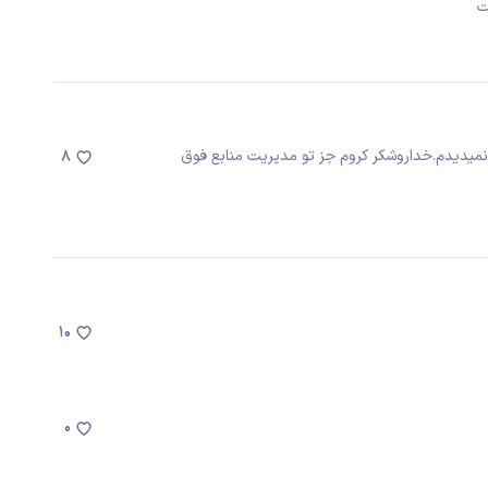
ت
نمیدیدم.خداروشکر کروم جز تو مدیریت منابع فوق
8
10
0