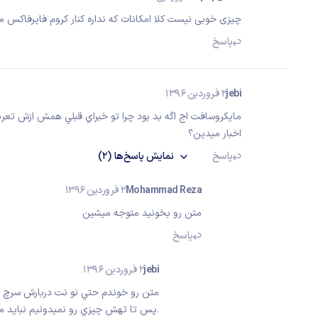
چیزی خوبی نیست کلا امکانات که نداره کنار کروم فایرفاکس
پاسخ
jebi
2 فروردین 1396
مايكروسافت اج اگه بد بود چرا تو خبراي قبلي همش ازش تع
اخبار ميدين؟
پاسخ
نمایش
پاسخ‌ها
(2)
Mohammad Reza
2 فروردین 1396
متن رو بخونید متوجه میشین
پاسخ
jebi
2 فروردین 1396
متن رو خوندم حتي نو نت دربارش سرچ ك
.پس تا تهش چيزي رو نميدونيم نبايد مرد