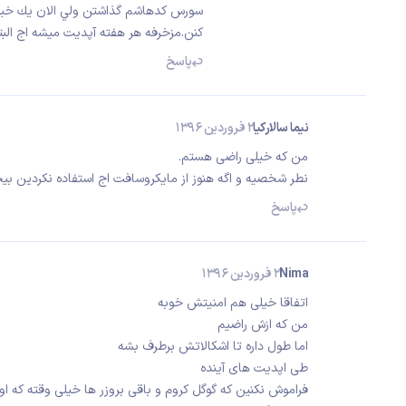
سورس كدهاشم گذاشتن ولي الان يك خبر د
كنن.مزخرفه هر هفته آپديت ميشه اج ال
پاسخ
نیما سالارکیا
2 فروردین 1396
من که خیلی راضی هستم.
نطر شخصیه و اگه هنوز از مایکروسافت اج استفاده نکردین بی
پاسخ
Nima
2 فروردین 1396
اتفاقا خیلی هم امنیتش خوبه
من که ازش راضیم
اما طول داره تا اشکالاتش برطرف بشه
طی اپدیت های آینده
فراموش نکنین که گوگل کروم و باقی بروزر ها خیلی وقته که ا