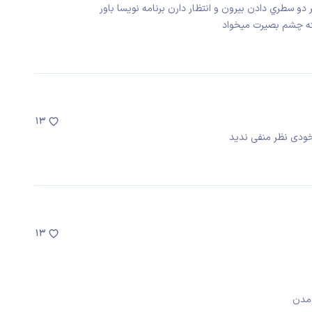
و سطري دادن بيرون و انتظار دارن برنامه نويسا باور
بته چشم بصيرت ميخواد
13
خودی نظر منفی ندید
13
ومدن