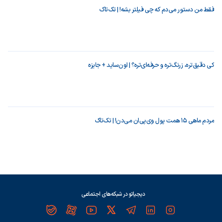
فقط من دستور می‌دم که چی فیلتر بشه! | تک‌تاک
کی دقیق‌تره، زرنگ‌تره و حرفه‌ای‌تره؟ | اون‌ساید + جایزه
مردم ماهی ۱۵ همت پول وی‌پی‌ان می‌دن! | تک‌تاک
دیجیاتو در شبکه‌های اجتماعی