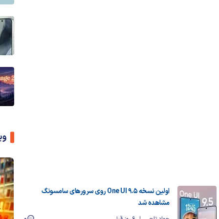
وی
اولین نسخه One UI 9.5 روی سرورهای سامسونگ
مشاهده شد
0
جواد تاجی
6 روز قبل