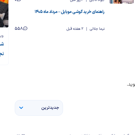
راهنمای خرید گوشی موبایل – مرداد ماه ۱۴۰۵
558
نیما جلالی
2 هفته قبل
وی
شو
نج
ید.
جدیدترین