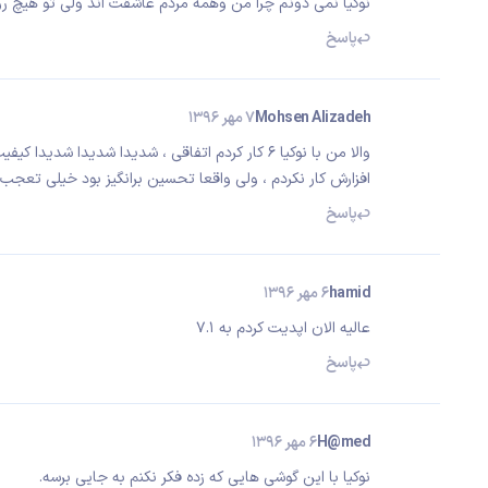
نوکیا نمی دونم چرا من وهمه مردم عاشقت اند ولی تو هیچ ر
پاسخ
Mohsen Alizadeh
7 مهر 1396
والا من با نوکیا 6 کار کردم اتفاقی ، شدیدا شدیدا 
افزارش کار نکردم ، ولی واقعا تحسین برانگیز بود خیلی تعجب 
پاسخ
hamid
6 مهر 1396
عالیه الان اپدیت کردم به ۷.۱
پاسخ
H@med
6 مهر 1396
نوکیا با این گوشی هایی که زده فکر نکنم به جایی برسه.