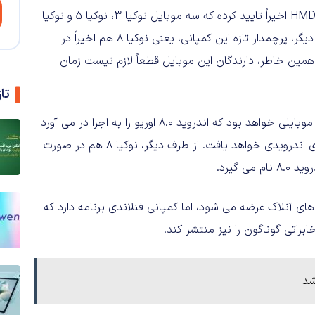
مارک تراندل، مدیر کل شعبه استرالیا، اندونزی و نیوزلند HMD Global اخیراً تایید کرده که سه موبایل نوکیا 3، نوکیا 5 و نوکیا
6، تا پایان امسال به روزرسانی اوریو را دریافت می کنند. از طرف دیگر، پرچمدار تازه این کمپانی، یعنی نوکیا 8 هم اخیراً در
مین خاطر، دارندگان این موبایل قطعاً لازم نیست زمان
تا
اگر HMD به وعده خود پایبند بماند، Nokia 3 ارزان قیمت ترین موبایلی خواهد بود که اندروید 8.0 اوریو را به اجرا در می آورد
و به همین خاطر، محبوبیت بیشتری میان طرفداران موبایل های اندرویدی خواهد یافت. از طرف دیگر، نوکیا 8 هم در صورت
 گیرد.
8. اوریو ابتدا روی موبایل های آنلاک عرضه می شود، اما کمپانی فنلاندی برنامه دارد که
راتی گوناگون را نیز منتشر کند.