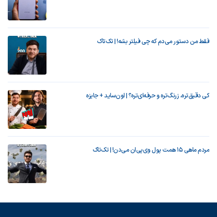
فقط من دستور می‌دم که چی فیلتر بشه! | تک‌تاک
کی دقیق‌تره، زرنگ‌تره و حرفه‌ای‌تره؟ | اون‌ساید + جایزه
مردم ماهی ۱۵ همت پول وی‌پی‌ان می‌دن! | تک‌تاک