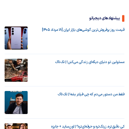
پیشنهادهای دیجیاتو
قیمت روز پرفروش‌ترین گوشی‌های بازار ایران [18 مرداد 1405]
مسئولین تو دنیای دیگه‌ای زندگی می‌کنن! | تک‌تاک
فقط من دستور می‌دم که چی فیلتر بشه! | تک‌تاک
کی دقیق‌تره، زرنگ‌تره و حرفه‌ای‌تره؟ | اون‌ساید + جایزه