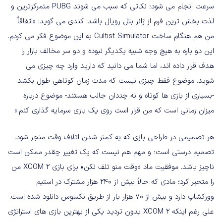
سرعت انجام می شود؛ نکاتی که سبب می شوند PUBG متمرکزترین و
لذت بخش ترین فرم از ژانر بتل رویال باشد. کندی می گوید: «اتفاقاً
من هم هنگام ساخت Cultist Simulator به این موضوع فکر می کردم.
این دو باره به هیچ وجه شبیه یکدیگر نبوده و دو سر مخالف بازار را
هدف قرار داده اند، اما شما می دانید که دارید وارد چه چیزی می
شوید. موضوع فقط چیزی نیست که مدت زمان کوتاهی طول بکشد
-بسیاری از بازی ها کوتاه و نه چندان جالب هستند- موضوع درباره
میزان زمانی است که من قرار است روی یک بازی سرمایه گذاری کنم.»
هر تصمیمی در طراحی بازی که به کمتر شدن اتلاف وقت منجر شود،
تصمیم درستی است؛ و مهم هم نیست که یک تغییر چقدر ممکن است
ناچیز باشد. موفقیت ماد «وقت منو تلف نکن» برای بازی XCOM 2 من
را متحیر کرد؛ مادی که حالاً بیش از 240 هزار مشترک در استیم
وورکشاپ دارد و بیش از 70 هزار بار از طریق نکسوس دانلود شده است.
علی رغم اینکه XCOM 2 بدون تردید یکی از بهترین بازی های استراتژی