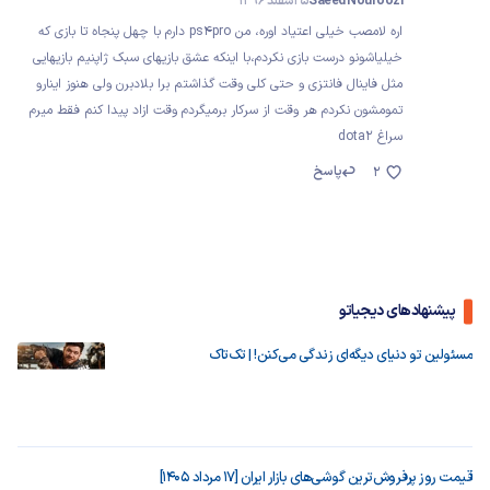
Saeed Nouroozi
5 اسفند 1396
اره لامصب خیلی اعتیاد اوره، من ps4pro دارم با چهل پنجاه تا بازی که
خیلیاشونو درست بازی نکردم،با اینکه عشق بازیهای سبک ژاپنیم بازیهایی
مثل فاینال فانتزی و حتی کلی وقت گذاشتم برا بلادبرن ولی هنوز اینارو
تمومشون نکردم هر وقت از سرکار برمیگردم وقت ازاد پیدا کنم فقط میرم
سراغ dota2
پاسخ
2
پیشنهادهای دیجیاتو
مسئولین تو دنیای دیگه‌ای زندگی می‌کنن! | تک‌تاک
قیمت روز پرفروش‌ترین گوشی‌های بازار ایران [17 مرداد 1405]