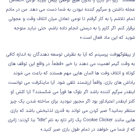
هستند - زیرا اگر بازی را بدون هیچ توقفی پیش ببرید نوعی احساس
عجله داشتن و سرگرم کننده نبودن به شما دست می دهد. من در مادم
تمام تلاشم را به کار گرفتم تا نوعی تعادل میان اتلاف وقت و عجولی
برقرار کنم. اگر کارم را به درستی انجام داده باشم، حتی نباید متوجه
شوید که این ماد فعال است.»
از پیفلوگهوفت پرسیدم که آیا به نظرش توسعه دهندگان به اندازه کافی
به وقت گیمر اهمیت می دهند یا خیر. «قطعاً. در واقع این توقف های
کوتاه و اتلاف وفت ها المان هایی مهم هستند که باعث می شوند
پاداش های بازی، واقعاً ارزشمند تلقی شود. آیا ماینکرفت می توانست
اینقدر سرگرم کننده باشد اگر بلوک ها فوراً می شکستند؟ آیا کلش آو
کلنز اینقدر اعتیادآور بود اگر مجبور نبودید برای ساخته شدن یک چیز
منتظر بمانید؟ صبر کردن می تواند به قدری لذتبخش باشد که بازی
هایی مانند Cookie Clicker یک ژانر تازه به نام "Idle" بنا کردند؛ ژانری
که از شما می خواهد در تمام طول بازی صبر کنید.»