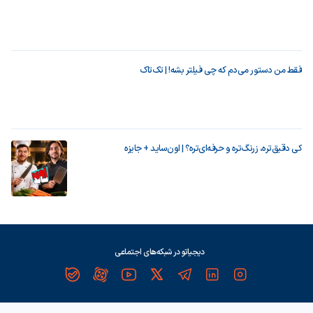
فقط من دستور می‌دم که چی فیلتر بشه! | تک‌تاک
کی دقیق‌تره، زرنگ‌تره و حرفه‌ای‌تره؟ | اون‌ساید + جایزه
دیجیاتو در شبکه‌های اجتماعی