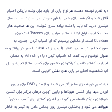
«به نظرم توسعه دهنده هر نوع بازی ای باید برای وقت بازیکن احترام
قائل شود و اگر شما بازی هایی با فرم طولانی می سازید، ساعت های
بیشتری دارید که باید با دقت پیاده سازی شوند». این ها صحبت های
مت مک‌لین، طراح ارشد داستان سرایی بازی Tyranny استودیوی
Obsidian است. از مک‌لین پرسیدم که آیا آسیاب کردن اجباری، به
صورت خاص در عناوین نقش آفرینی از مُد افتاده یا خیر. در پرانتز و به
عنوان توضیح باید گفت که «آسیاب کردن» یا «Grinding» به معنای
اجبار به کشتن دائمی کاراکترهای دشمن برای کسب امتیاز تجربه و لول
آپ شخصیت اصلی در بازی های نقش آفرینی است.
«به نظرم هرچه بازی ها بزرگتر می شوند و از مدل D&D برای پایین
آوردن درها برای کشتن هیولاها و پایین آوردن درهای بزرگتر برای کشتن
هیولاهای بزرگتر فاصله می گیرند، پافشاری کمتری روی "آسیاب کردن"
هیولاها می شود و پافشاری بیشتری روی پاداش دادن به گیمر به خاطر