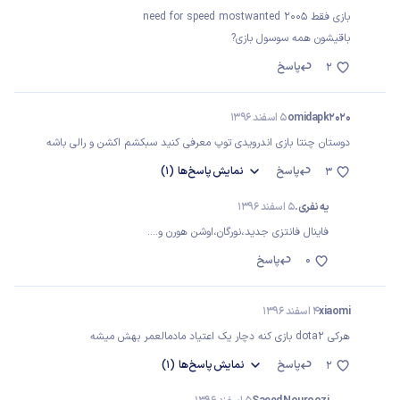
بازی فقط need for speed mostwanted 2005
باقیشون همه سوسول بازی?
پاسخ
2
omidapk2020
5 اسفند 1396
دوستان چنتا بازی اندرویدی توپ معرفی کنید سبکشم اکشن و رالی باشه
پاسخ
نمایش
پاسخ‌ها
(1)
3
یه نفری.
5 اسفند 1396
فاینال فانتزی جدید،نورگان،اوشن هورن و....
0
پاسخ
xiaomi
4 اسفند 1396
هرکی dota2 بازی کنه دچار یک اعتیاد مادمالعمر بهش میشه
پاسخ
نمایش
پاسخ‌ها
(1)
2