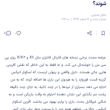
شوند؟
شایان ضیایی
منتشر شده در 4 اسفند 1396 | 23:00
5
0
عرضه مجدد برخی نسخه های فاینال فانتزی مثل XII و X/X-2 روی پی
سی من را خوشحال می کند، و نه فقط به این خاطر که نقش آفرینی
هایی عالی هستند. دلیل واقعی و پنهان اینست که اسکوئر انیکس
گزینه فست فوروارد را به هردوی این بازی ها اضافه کرده، که به من
اجازه می دهد بسیاری از نبردها را در چند ثانیه، به جای چند دقیقه
پشت سر بگذارم. این نشان دهنده احترام به وقت بازیکن است و به
شکلی غیرقابل بحث، بازی را برایم بهبود می بخشد. آفرین اسکوئر
انیکس. حالا می خواهم همه چیز را با سرعت چهار برابر بازی کنم.