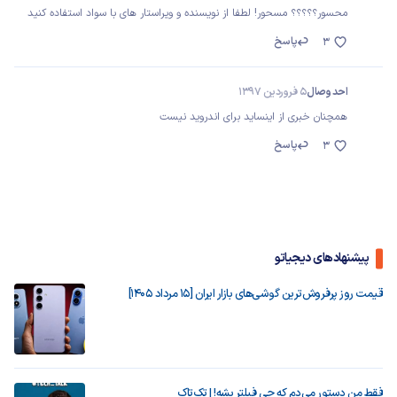
محسور؟؟؟؟؟ مسحور! لطفا از نویسنده و ویراستار های با سواد استفاده کنید
پاسخ
3
احد وصال
5 فروردین 1397
همچنان خبری از اینساید برای اندروید نیست
پاسخ
3
پیشنهادهای دیجیاتو
قیمت روز پرفروش‌ترین گوشی‌های بازار ایران [15 مرداد 1405]
فقط من دستور می‌دم که چی فیلتر بشه! | تک‌تاک