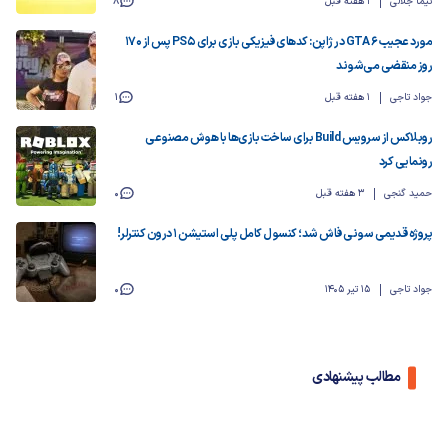
نیما جلالی
1 هفته قبل
8
مورد عجیب GTA 6 در ژاپن: کدهای فیزیکی بازی برای PS5 پس از ۱۷۰
روز منقضی می‌شوند
جواد تاجی
1 هفته قبل
1
روبلاکس از سرویس Build برای ساخت بازی‌ها با هوش مصنوعی
رونمایی کرد
حمید گنجی
3 هفته قبل
0
پروژه قدیمی سونی فاش شد؛ کنسول کامل پلی استیشن 1 درون کنترلر!
جواد تاجی
15 تیر 1405
0
مطالب پیشنهادی