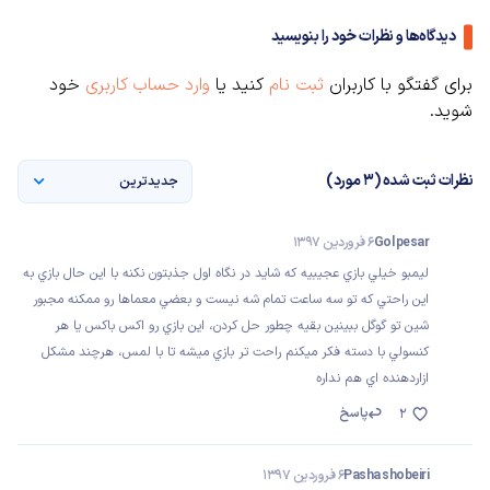
دیدگاه‌ها و نظرات خود را بنویسید
برای گفتگو با کاربران
ثبت نام
کنید یا
وارد حساب کاربری
خود
شوید.
نظرات ثبت شده (3 مورد)
جدیدترین
Gol pesar
6 فروردین 1397
ليمبو خيلي بازي عجيبيه كه شايد در نگاه اول جذبتون نكنه با اين حال بازي به
اين راحتي كه تو سه ساعت تمام شه نيست و بعضي معماها رو ممكنه مجبور
شين تو گوگل ببينين بقيه چطور حل كردن، اين بازي رو اكس باكس يا هر
كنسولي با دسته فكر ميكنم راحت تر بازي ميشه تا با لمس، هرچند مشكل
ازاردهنده اي هم نداره
پاسخ
2
Pasha shobeiri
6 فروردین 1397