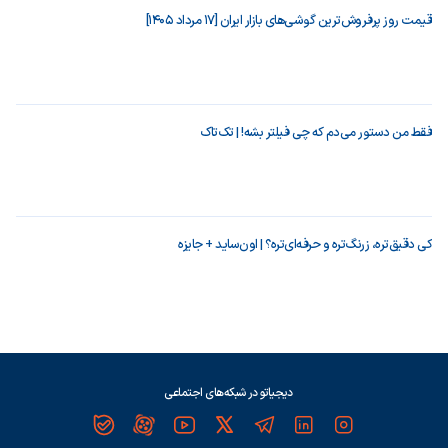
قیمت روز پرفروش‌ترین گوشی‌های بازار ایران [17 مرداد 1405]
فقط من دستور می‌دم که چی فیلتر بشه! | تک‌تاک
کی دقیق‌تره، زرنگ‌تره و حرفه‌ای‌تره؟ | اون‌ساید + جایزه
دیجیاتو در شبکه‌های اجتماعی