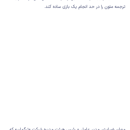
ترجمه متون را در حد انجام یک بازی ساده کند.
مهران ضیابری، مدیر عامل و رئیس هیئت مدیره شرکت «ترگمان» که