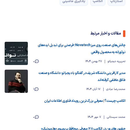
استارتاپ
الکامپ
یادگیری ماشینی
مقالات و اخبار مرتبط
چالش‌های صنعت روی میز Novatech؛ فرصتی برای تبدیل ایده‌های
نوآورانه به محصول واقعی
تحریریه دیجیاتو
27 بهمن 1404
0
مدیر کارآفرینی دانشگاه شریف در گفتگو با دیجیاتو: دانشگاه و صنعت
طلاق عاطفی گرفته‌اند
محمدرضا عبادی
17 آبان 1404
1
الکامپ چیست؟ | معرفی بزرگ‌ترین رویداد فناوری اطلاعات ایران
محمد سیستانی
7 مهر 1404
0
حضور هادرون در الکامپ ۲۸؛ معرفی محافظ پریمیوم «هارمونیک»