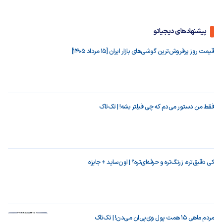
پیشنهادهای دیجیاتو
قیمت روز پرفروش‌ترین گوشی‌های بازار ایران [15 مرداد 1405]
فقط من دستور می‌دم که چی فیلتر بشه! | تک‌تاک
کی دقیق‌تره، زرنگ‌تره و حرفه‌ای‌تره؟ | اون‌ساید + جایزه
مردم ماهی ۱۵ همت پول وی‌پی‌ان می‌دن! | تک‌تاک