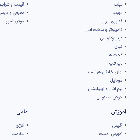
تبلت
قیمت و شرایط
دوربین
معرفی و بررس
فناوری ایران
موتور اسپرت
کامپیوتر و سخت افزار
کریپتوکارنسی
کیان
گجت ها
لپ تاپ
لوازم خانگی هوشمند
موبایل
نرم افزار و اپلیکیشن
هوش مصنوعی
آموزش
علمی
آفیس
انرژی
آموزش امنیت
سلامت