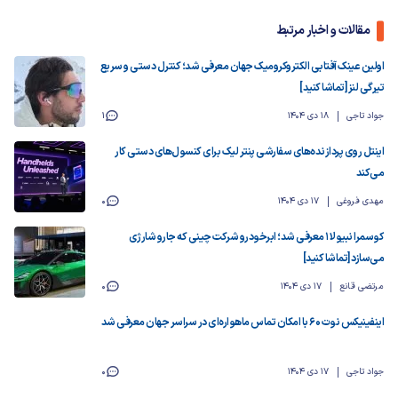
مقالات و اخبار مرتبط
اولین عینک آفتابی الکتروکرومیک جهان معرفی شد؛ کنترل دستی و سریع
تیرگی لنز [تماشا کنید]
جواد تاجی
18 دی 1404
1
اینتل روی پردازنده‌های سفارشی پنتر لیک برای کنسول‌های دستی کار
می‌کند
مهدی فروغی
17 دی 1404
0
کوسمرا نبیولا ۱ معرفی شد؛ ابرخودرو شرکت چینی که جارو شارژی
می‌سازد [تماشا کنید]
مرتضی قانع
17 دی 1404
0
اینفینیکس نوت 60 با امکان تماس ماهواره‌ای در سراسر جهان معرفی شد
جواد تاجی
17 دی 1404
0