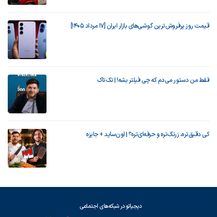
قیمت روز پرفروش‌ترین گوشی‌های بازار ایران [17 مرداد 1405]
فقط من دستور می‌دم که چی فیلتر بشه! | تک‌تاک
کی دقیق‌تره، زرنگ‌تره و حرفه‌ای‌تره؟ | اون‌ساید + جایزه
دیجیاتو در شبکه‌های اجتماعی