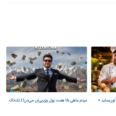
 اون‌ساید +
مردم ماهی ۱۵ همت پول وی‌پی‌ان می‌دن! | تک‌تاک