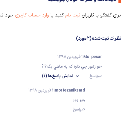
برای گفتگو با کاربران
ثبت نام
کنید یا
وارد حساب کاربری
خود شو
نظرات ثبت شده (2 مورد)
Gol pesar
11 فروردین 1398
خو زنبور چي داره كه به ماهي بگه؟!?
پاسخ
نمایش
پاسخ‌ها
(1)
mortezaniksard
11 فروردین 1398
ویز ویز
پاسخ