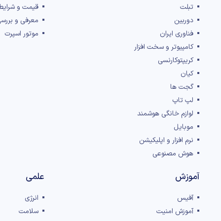
تبلت
قیمت و شرایط
دوربین
معرفی و بررس
فناوری ایران
موتور اسپرت
کامپیوتر و سخت افزار
کریپتوکارنسی
کیان
گجت ها
لپ تاپ
لوازم خانگی هوشمند
موبایل
نرم افزار و اپلیکیشن
هوش مصنوعی
آموزش
علمی
آفیس
انرژی
آموزش امنیت
سلامت