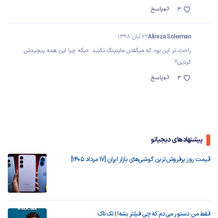
پاسخ
3
Alireza Soleiman
22 آبان 1398
راحت تر این بود که میگفتن ماینینگ نکنید. دیگه چرا این همه پیچیدش
کردین!!
پاسخ
3
پیشنهادهای دیجیاتو
قیمت روز پرفروش‌ترین گوشی‌های بازار ایران [17 مرداد 1405]
فقط من دستور می‌دم که چی فیلتر بشه! | تک‌تاک