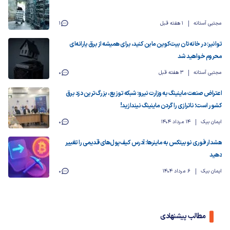
مجتبی آستانه
1 هفته قبل
1
توانیر: در خانه‌تان بیت‌کوین ماین کنید، برای همیشه از برق یارانه‌ای
محروم خواهید شد
مجتبی آستانه
3 هفته قبل
0
اعتراض صنعت ماینینگ به وزارت نیرو: شبکه توزیع، بزرگ‌ترین دزد برق
کشور است؛ ناترازی را گردن ماینینگ نیندازید!
ایمان بیک
14 مرداد 1404
0
هشدار فوری نوبیتکس به ماینرها: آدرس‌ کیف‌پول‌های قدیمی را تغییر
دهید
ایمان بیک
6 مرداد 1404
0
مطالب پیشنهادی