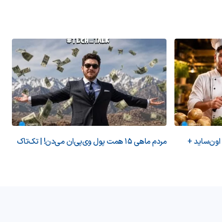
 اون‌ساید +
مردم ماهی ۱۵ همت پول وی‌پی‌ان می‌دن! | تک‌تاک