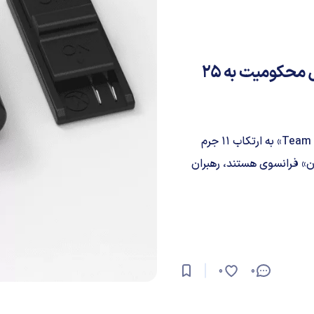
هکرهای کنسول نینتندو دستگیر شدند؛ احتمال محکومیت به ۲۵
دو عضو بازداشت شده گروه هک نینتندو معروف به «Team Xecuter» به ارتکاب ۱۱ جرم
ارن» فرانسوی هستند، رهبران
0
0