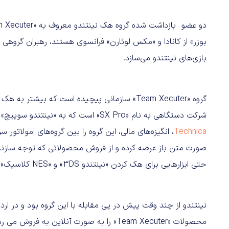
بوزر» از کانادا و «مکس لوئارن» فرانسوی هستند، رهبران گروهی
بازی‌های نینتندو می‌سازد.
گروه «Team Xecuter» سازمانی پیچیده‌ است که بی
شرکت دستگاهی به نام «SX Pro» است که به «نینتندو سوییچ» امکان اجرای بازی‌های هک شده را می‌دهد. به گفته
Technica
، انگیزه‌های مالی، این گروه را بین گروه‌های امولاتور 
صورت متن باز عرضه کرده و از فروش محصولاتی که توجه سازندگا
حتی ابزارهایی برای هک کردن «نینتندو 3DS» و «NES کلاسیک» و دیگر دستگاه‌ها نیز تولید می‌کند.
نینتندو از چند وقت پیش در پی مقابله با این گروه بود و در ا
محصولات «Team Xecuter» را به صورت آنلاین به فروش می رسانند، به جریان انداخته است. در سال‌های اخیر،