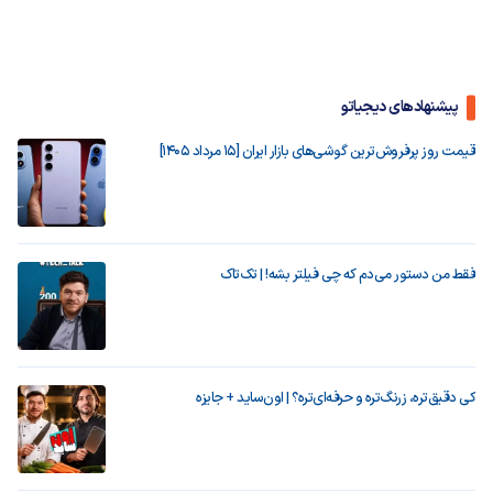
پیشنهادهای دیجیاتو
قیمت روز پرفروش‌ترین گوشی‌های بازار ایران [15 مرداد 1405]
فقط من دستور می‌دم که چی فیلتر بشه! | تک‌تاک
کی دقیق‌تره، زرنگ‌تره و حرفه‌ای‌تره؟ | اون‌ساید + جایزه