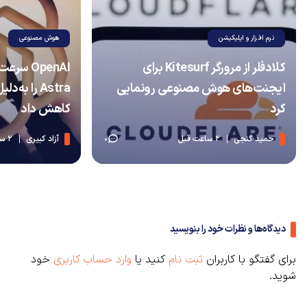
نرم افزار و اپلیکیشن
هوش مصنوعی
کلادفلر از مرورگر Kitesurf برای
OpenAI 
ایجنت‌های هوش مصنوعی رونمایی
Astra را به
کرد
کاهش داد
حمید گنجی
2 ساعت قبل
آزاد کبیری
2 ساعت قبل
0
دیدگاه‌ها و نظرات خود را بنویسید
برای گفتگو با کاربران
ثبت نام
کنید یا
وارد حساب کاربری
خود
شوید.