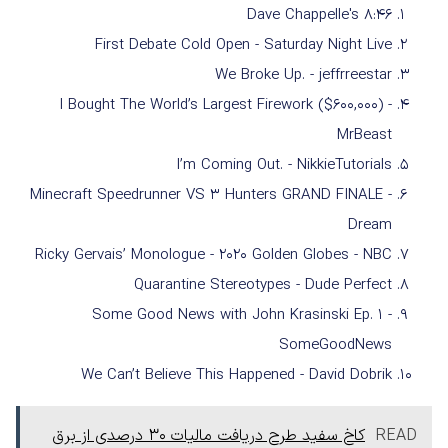
Dave Chappelle's 8:46
First Debate Cold Open - Saturday Night Live
We Broke Up. - jeffrreestar
I Bought The World’s Largest Firework ($600,000) -
MrBeast
I’m Coming Out. - NikkieTutorials
Minecraft Speedrunner VS 3 Hunters GRAND FINALE -
Dream
Ricky Gervais’ Monologue - 2020 Golden Globes - NBC
Quarantine Stereotypes - Dude Perfect
Some Good News with John Krasinski Ep. 1 -
SomeGoodNews
We Can’t Believe This Happened - David Dobrik
READ
کاخ سفید طرح دریافت مالیات 30 درصدی از برق